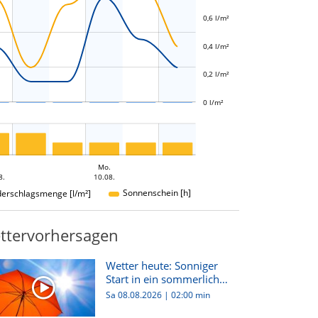
0,6 l/m²
L
0,4 l/m²
0,2 l/m²
0 l/m²
Mo.
8.
10.08.
Sonnenschein [h]
derschlagsmenge [l/m²]
ttervorhersagen
Wetter heute: Sonniger
Start in ein sommerlich
hei...
Sa 08.08.2026
|
02:00 min