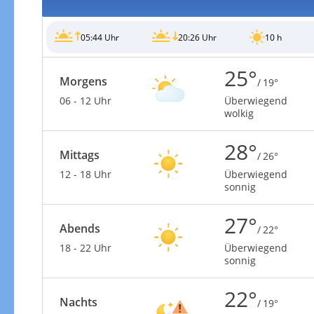
05:44 Uhr
20:26 Uhr
10 h
25°
Morgens
/ 19°
06 - 12 Uhr
Überwiegend
wolkig
28°
Mittags
/ 26°
12 - 18 Uhr
Überwiegend
sonnig
27°
Abends
/ 22°
18 - 22 Uhr
Überwiegend
sonnig
22°
Nachts
/ 19°