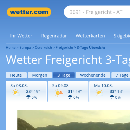
Ihr Wetter
Regenradar
Wetterkarten
Skigebi
Home
Europa
Österreich
Freigericht
3-Tage Übersicht
Wetter Freigericht 3-T
Heute
Morgen
3 Tage
Wochenende
7 Tage
Sa 08.08.
So 09.08.
Mo 10.08.
28°
19°
31°
19°
33°
18°
0 %
0 %
0 %