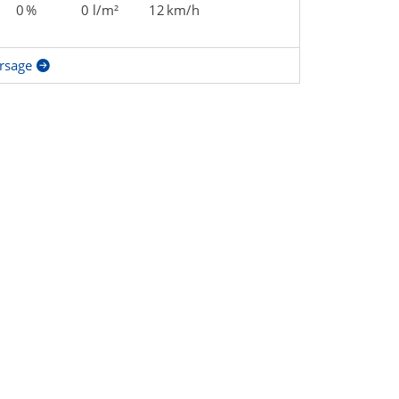
0 %
0 l/m²
12 km/h
rsage