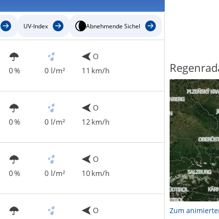
UV-Index
Abnehmende Sichel
O
Regenrad
0 %
0 l/m²
11 km/h
O
0 %
0 l/m²
12 km/h
O
0 %
0 l/m²
10 km/h
O
Zum animierte