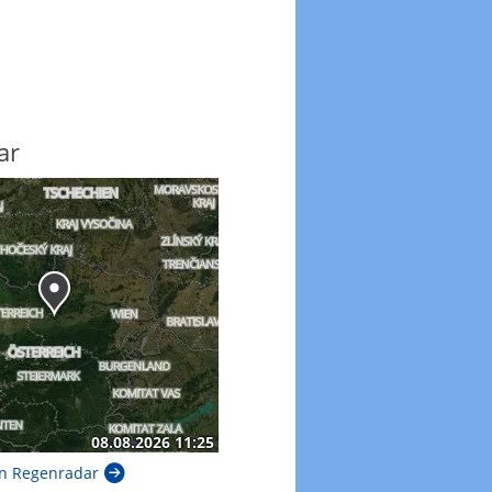
ar
n Regenradar