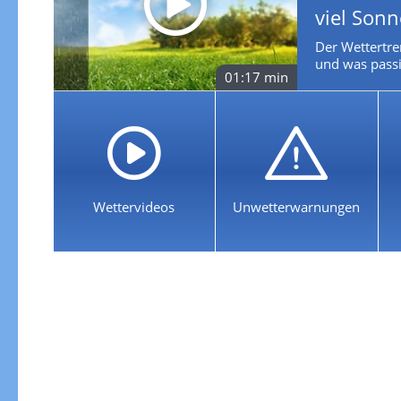
viel Son
Der Wettertre
und was passie
01:17 min
Wettervideos
Unwetterwarnungen