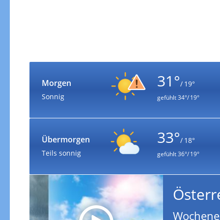
31°
Morgen
/ 19°
Sonnig
gefühlt
34°/ 19°
33°
Übermorgen
/ 18°
Teils sonnig
gefühlt
36°/ 19°
Österr
Wochenen