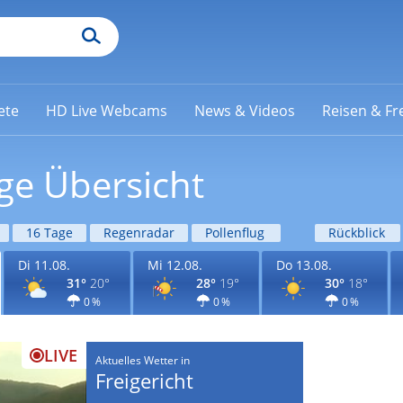
ete
HD Live Webcams
News & Videos
Reisen & Fre
age Übersicht
16 Tage
Regenradar
Pollenflug
Rückblick
Di 11.08.
Mi 12.08.
Do 13.08.
31°
20°
28°
19°
30°
18°
0 %
0 %
0 %
LIVE
Aktuelles Wetter in
Freigericht