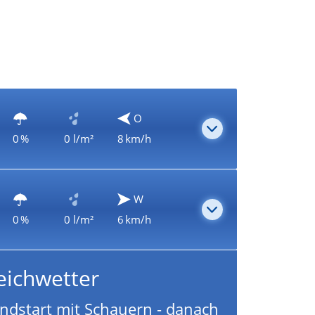
O
0 %
0 l/m²
8 km/h
W
0 %
0 l/m²
6 km/h
eichwetter
dstart mit Schauern - danach