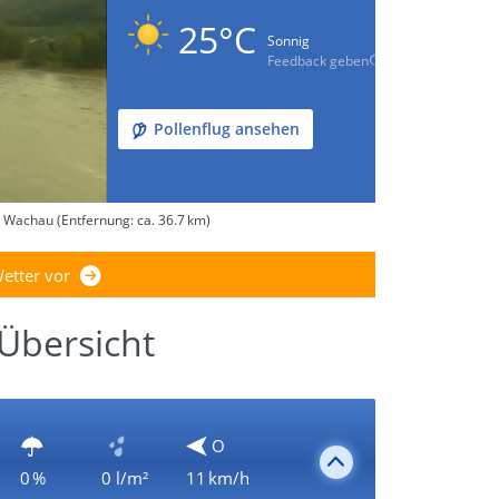
25°C
Sonnig
Feedback geben
Pollenflug ansehen
 Wachau (Entfernung: ca. 36.7 km)
etter vor
 Übersicht
O
0 %
0 l/m²
11 km/h