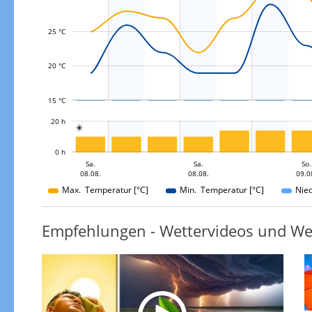
L
25 °C
20 °C
15 °C
L
20 h

L
0 h
Mo.
Mo.
Sa.
So.
Sa.
Sa.
Mo.
So.
08.08.
09.08.
10.08.
10.08.
08.08.
08.08.
09.0
10.08.
Max. Temperatur [°C]
Min. Temperatur [°C]
Nie
Empfehlungen - Wettervideos und We