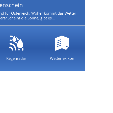
nenschein
nd für Österreich: Woher kommt das Wetter
rt? Scheint die Sonne, gibt es...
Regenradar
Wetterlexikon