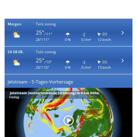
Morgen
Teils sonnig
25°
/ 11°
SO
26°/ 11°
0 %
0 l/m²
12 km/h
SA 08.08.
Teils sonnig
25°
/ 10°
SO
26°/ 10°
0 %
0 l/m²
15 km/h
Jetstream - 5-Tages-Vorhersage