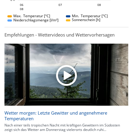
07
08
06
07
06
08
08
08
Max. Temperatur [°C]
Min. Temperatur [°C]
Sonnenschein [h]
Niederschlagsmenge [l/m²]
Empfehlungen - Wettervideos und Wettervorhersagen
Wetter morgen: Letzte Gewitter und angenehmere
Temperaturen
Nach einer teils tropischen Nacht mit kräftigen Gewittern im Südosten
zeigt sich das Wetter am Donnerstag vielerorts deutlich ruhi...