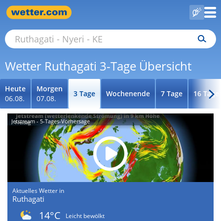
Wetter Ruthagati 3-Tage Übersicht
Heute
Morgen
3 Tage
Wochenende
7 Tage
16 Tage
06.08.
07.08.
Jetstream - 5-Tages-Vorhersage
Aktuelles Wetter in
Ruthagati
14°C
Leicht bewölkt