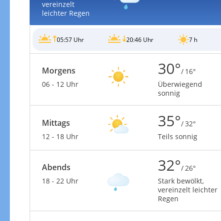
vereinzelt
leichter Regen
05:57 Uhr
20:46 Uhr
7 h
30°
Morgens
/ 16°
06 - 12 Uhr
Überwiegend
sonnig
35°
Mittags
/ 32°
12 - 18 Uhr
Teils sonnig
32°
Abends
/ 26°
18 - 22 Uhr
Stark bewölkt,
vereinzelt leichter
Regen