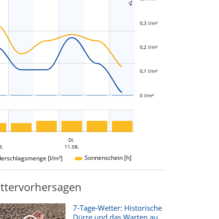

0,3 l/m²
0,05 l/m²
0,2 l/m²
0,1 l/m²
0 l/m²
.
Di.
8.
11.08.
Sonnenschein [h]
derschlagsmenge [l/m²]
ttervorhersagen
7-Tage-Wetter: Historische
Dürre und das Warten au...