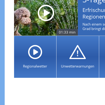
Erfrisch
Regione
Nach einem so
Grad bringt d
01:33 min
Regionalwetter
Unwetterwarnungen