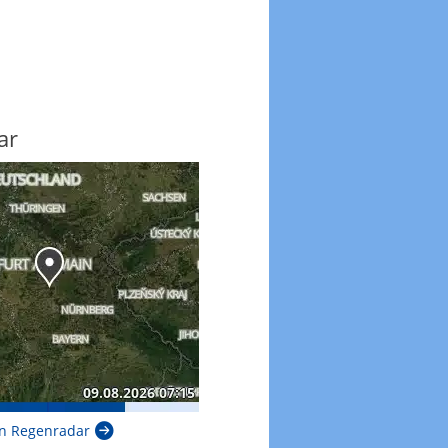
ar
n Regenradar