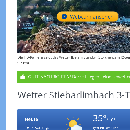
Webcam ansehen
Die HD-Kamera zeigt das Wetter live am Standort Storchencam Röttenb
9.7 km)
GUTE NACHRICHTEN!
Derzeit liegen keine Unwett
Wetter Stiebarlimbach 3-
35°
Heute
/ 16°
Teils sonnig,
gefühlt
38°/ 16°