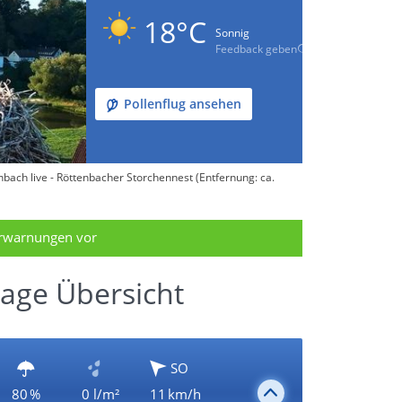
18°C
Sonnig
Feedback geben
Pollenflug ansehen
ach live - Röttenbacher Storchennest (Entfernung: ca.
erwarnungen vor
Tage Übersicht
SO
80 %
0 l/m²
11 km/h