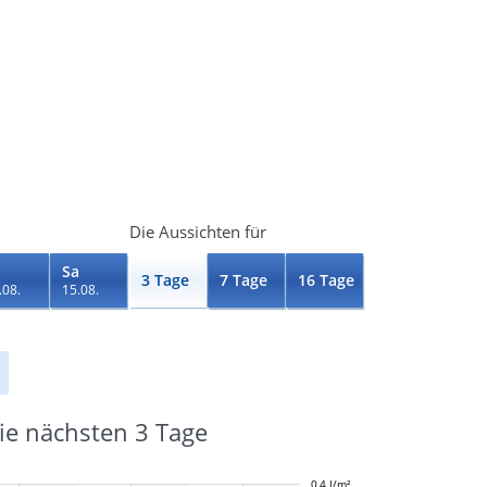
Die Aussichten für
Sa
3 Tage
7 Tage
16 Tage
.08.
15.08.
ie nächsten 3 Tage
-0,1 l/m²
-0,05 l/m²
0,05 l/m²
0,5 l/m²
0,4 l/m²
-0,2 l/m²