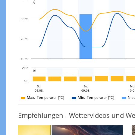

30 °C
L
20 °C
10 °C
L
20 h

L
0 h
Mo.
So.
Di.
Di.
So.
So.
Di.
Mo
09.08.
10.08.
11.08.
11.08.
09.08.
09.08.
10.0
11.08.
Max. Temperatur [°C]
Min. Temperatur [°C]
Nie
Empfehlungen - Wettervideos und We