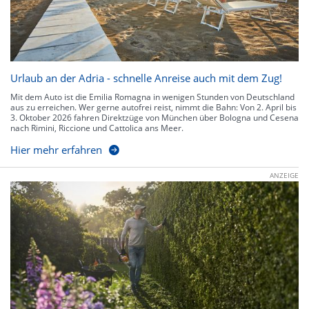
Urlaub an der Adria - schnelle Anreise auch mit dem Zug!
Mit dem Auto ist die Emilia Romagna in wenigen Stunden von Deutschland
aus zu erreichen. Wer gerne autofrei reist, nimmt die Bahn: Von 2. April bis
3. Oktober 2026 fahren Direktzüge von München über Bologna und Cesena
nach Rimini, Riccione und Cattolica ans Meer.
Hier mehr erfahren
ANZEIGE