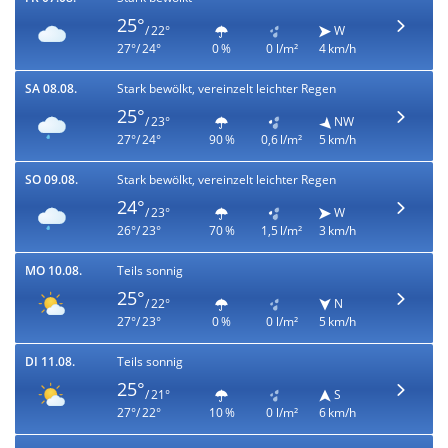
25°
/ 22°
W
27°/ 24°
0 %
0 l/m²
4 km/h
SA 08.08.
Stark bewölkt, vereinzelt leichter Regen
25°
/ 23°
NW
27°/ 24°
90 %
0,6 l/m²
5 km/h
SO 09.08.
Stark bewölkt, vereinzelt leichter Regen
24°
/ 23°
W
26°/ 23°
70 %
1,5 l/m²
3 km/h
MO 10.08.
Teils sonnig
25°
/ 22°
N
27°/ 23°
0 %
0 l/m²
5 km/h
DI 11.08.
Teils sonnig
25°
/ 21°
S
27°/ 22°
10 %
0 l/m²
6 km/h