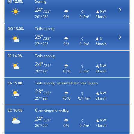
MI 12.08.
Sonnig
24°
/ 22°
NW
26°/ 23°
0 %
0 l/m²
5 km/h
DO 13.08.
Teils sonnig
25°
/ 22°
S
27°/ 23°
0 %
0 l/m²
6 km/h
FR 14.08.
Teils sonnig
24°
/ 21°
NW
26°/ 22°
10 %
0 l/m²
6 km/h
SA 15.08.
Teils sonnig, vereinzelt leichter Regen
23°
/ 22°
NW
25°/ 22°
70 %
0,1 l/m²
6 km/h
SO 16.08.
Überwiegend wolkig
24°
/ 21°
NW
26°/ 22°
0 %
0 l/m²
7 km/h