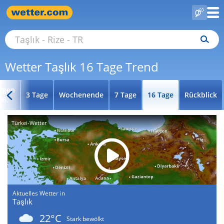
Wetter Taşlık 16 Tage Trend
rgen
3 Tage
Wochenende
7 Tage
16 Tage
Rückblick
08.
Türkei-Wetter
Aktuelles Wetter in
Taşlık
22°C
Stark bewölkt