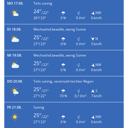
MO 17.08.
Teils sonnig
24°
/ 22°
NW
26°/ 23°
0 %
0 l/m²
6 km/h
DI 18.08.
Wechselnd bewölkt, wenig Sonne
25°
/ 22°
N
27°/ 23°
0 %
0 l/m²
5 km/h
MI 19.08.
Wechselnd bewölkt, wenig Sonne
25°
/ 22°
NW
27°/ 23°
0 %
0 l/m²
6 km/h
DO 20.08.
Teils sonnig, vereinzelt leichter Regen
25°
/ 21°
S
27°/ 22°
70 %
0,1 l/m²
7 km/h
FR 21.08.
Sonnig
25°
/ 22°
NW
27°/ 23°
0 %
0 l/m²
6 km/h