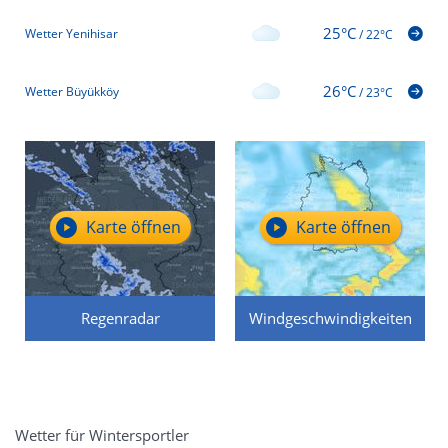
25°C
Wetter Yenihisar
/
22°C
26°C
Wetter Büyükköy
/
23°C
Karte öffnen
Karte öffnen
Regenradar
Windgeschwindigkeiten
Wetter für Wintersportler