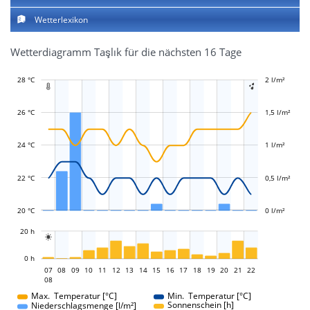
Wetterlexikon
Wetterdiagramm Taşlık für die nächsten 16 Tage
28 °C
-0,4 l/m²
-0,2 l/m²
0,2 l/m²
0,4 l/m²
2,5 l/m²
2 l/m²
-0,5 l/m²
-1 l/m²


26 °C
1,5 l/m²
L
L
24 °C
1 l/m²
22 °C
0,5 l/m²
20 °C
0 l/m²
L
20 h

L
0 h
07
08
09
10
11
12
13
14
07
15
16
17
18
19
20
21
22
08
08
Max. Temperatur [°C]
Min. Temperatur [°C]
Sonnenschein [h]
Niederschlagsmenge [l/m²]