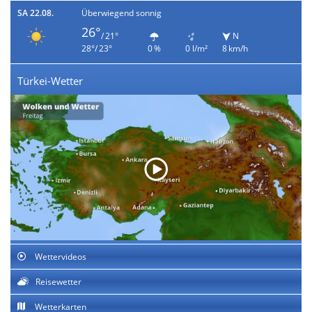
SA 22.08.
Überwiegend sonnig
26°
/ 21°
N
28°/ 23°
0 %
0 l/m²
8 km/h
Türkei-Wetter
Wettervideos
Reisewetter
Wetterkarten