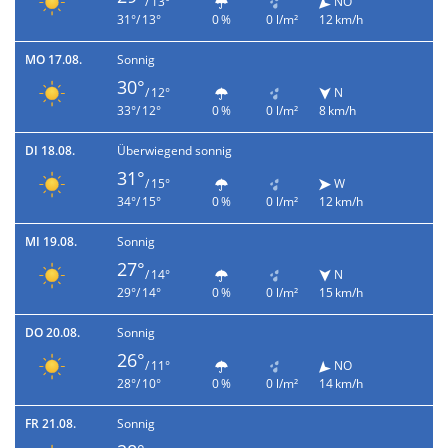
/ 13°
NO
31°/ 13°
0 %
0 l/m²
12 km/h
MO 17.08.
Sonnig
30°
/ 12°
N
33°/ 12°
0 %
0 l/m²
8 km/h
DI 18.08.
Überwiegend sonnig
31°
/ 15°
W
34°/ 15°
0 %
0 l/m²
12 km/h
MI 19.08.
Sonnig
27°
/ 14°
N
29°/ 14°
0 %
0 l/m²
15 km/h
DO 20.08.
Sonnig
26°
/ 11°
NO
28°/ 10°
0 %
0 l/m²
14 km/h
FR 21.08.
Sonnig