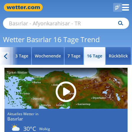
Wetter Basırlar 16 Tage Trend
rgen
3 Tage
Wochenende
7 Tage
16 Tage
Rückblick
08.
Türkei-Wetter
Aktuelles Wetter in
Basırlar
30°C
Wolkig