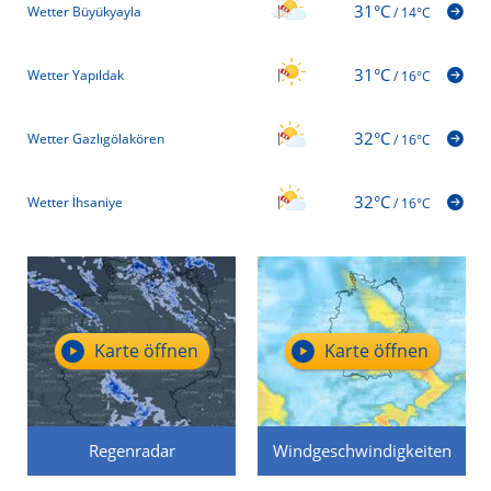
31°C
Wetter Büyükyayla
/
14°C
31°C
Wetter Yapıldak
/
16°C
32°C
Wetter Gazlıgölakören
/
16°C
32°C
Wetter İhsaniye
/
16°C
Karte öffnen
Karte öffnen
Regenradar
Windgeschwindigkeiten