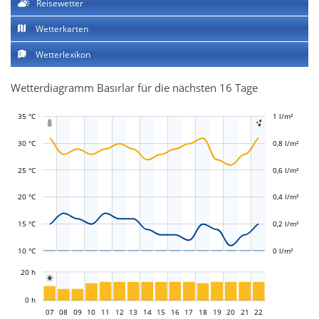
Reisewetter
Wetterkarten
Wetterlexikon
Wetterdiagramm Basırlar für die nächsten 16 Tage
35 °C
-0,4 l/m²
-0,2 l/m²
1 l/m²
1,2 l/m²


30 °C
0,8 l/m²
25 °C
0,6 l/m²
L
L
20 °C
0,4 l/m²
15 °C
0,2 l/m²
10 °C
0 l/m²
L
20 h

L
0 h
07
08
09
10
11
12
13
14
07
15
16
17
18
19
20
21
22