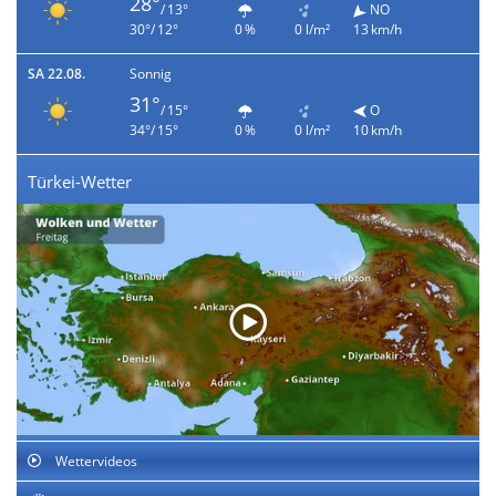
28°
/ 13°
NO
30°/ 12°
0 %
0 l/m²
13 km/h
SA 22.08.
Sonnig
31°
/ 15°
O
34°/ 15°
0 %
0 l/m²
10 km/h
Türkei-Wetter
Wettervideos