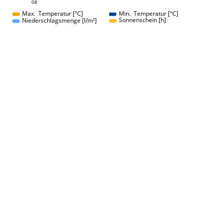
08
08
Max. Temperatur [°C]
Min. Temperatur [°C]
Sonnenschein [h]
Niederschlagsmenge [l/m²]