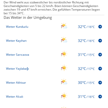
Der Wind weht aus südwestlicher bis nordöstlicher Richtung mit
Geschwindigkeiten von 5 bis 22 km/h. Böen können Geschwindigkeiten
zwischen 19 und 47 km/h erreichen. Die gefühlten Temperaturen liegen
bei 15 bis 34°C.
Das Wetter in der Umgebung
32°C
Wetter Kunduzlu
/
16°C
32°C
Wetter Kayıhan
/
16°C
31°C
Wetter Sarıcaova
/
15°C
32°C
Wetter Yaylabağı
/
17°C
30°C
Wetter Akhisar
/
15°C
31°C
Wetter Alcalı
/
16°C