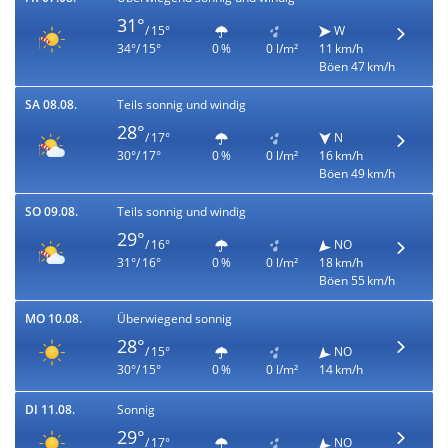
31°
/ 15°
W
34°/ 15°
0 %
0 l/m²
11 km/h
Böen 47 km/h
SA 08.08.
Teils sonnig und windig
28°
/ 17°
N
30°/ 17°
0 %
0 l/m²
16 km/h
Böen 49 km/h
SO 09.08.
Teils sonnig und windig
29°
/ 16°
NO
31°/ 16°
0 %
0 l/m²
18 km/h
Böen 55 km/h
MO 10.08.
Überwiegend sonnig
28°
/ 15°
NO
30°/ 15°
0 %
0 l/m²
14 km/h
DI 11.08.
Sonnig
29°
/ 17°
NO