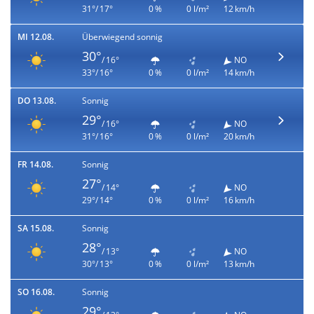
31°/ 17°
0 %
0 l/m²
12 km/h
MI 12.08.
Überwiegend sonnig
30°
/ 16°
NO
33°/ 16°
0 %
0 l/m²
14 km/h
DO 13.08.
Sonnig
29°
/ 16°
NO
31°/ 16°
0 %
0 l/m²
20 km/h
FR 14.08.
Sonnig
27°
/ 14°
NO
29°/ 14°
0 %
0 l/m²
16 km/h
SA 15.08.
Sonnig
28°
/ 13°
NO
30°/ 13°
0 %
0 l/m²
13 km/h
SO 16.08.
Sonnig
29°