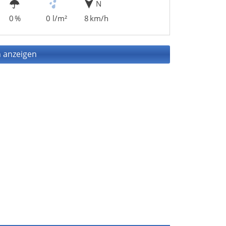
N
0 %
0 l/m²
8 km/h
 anzeigen