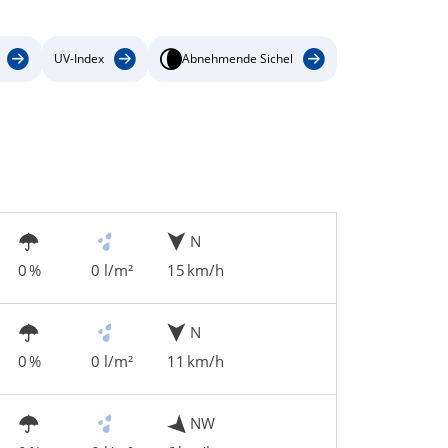
UV-Index
Abnehmende Sichel
N
0 %
0 l/m²
15 km/h
N
0 %
0 l/m²
11 km/h
NW