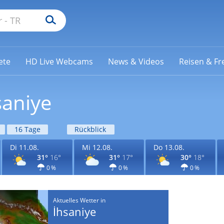
ete
HD Live Webcams
News & Videos
Reisen & Fre
saniye
16 Tage
Rückblick
Di 11.08.
Mi 12.08.
Do 13.08.
31°
16°
31°
17°
30°
18°
0 %
0 %
0 %
Aktuelles Wetter in
İhsaniye