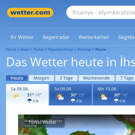
Ihr Wetter
Regenradar
Wetterkarten
Skigebi
Home
Asien
Türkei
Afyonkarahisar
İhsaniye
Heute
Das Wetter heute in İh
Heute
Morgen
3 Tage
Wochenende
7 Tage
Sa 08.08.
So 09.08.
Mo 10.08.
31°
18°
30°
15°
30°
16°
0 %
0 %
0 %
Türkei-Wetter