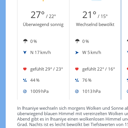
Zur Windgeschwindigkeitenkarte
27°
21°
/ 22°
/ 15°
Überwiegend sonnig
Wechselnd bewölkt
0 %
0 %
N
17 km/h
W
5 km/h
gefühlt
29° / 23°
gefühlt
22° / 16°
44 %
76 %
1009 hPa
1013 hPa
In İhsaniye wechseln sich morgens Wolken und Sonne ab 
überwiegend blauen Himmel mit vereinzelten Wolken un
Abend gibt es in İhsaniye einen wolkenlosen Himmel un
Grad. Nachts ist es leicht bewölkt bei Tiefstwerten von