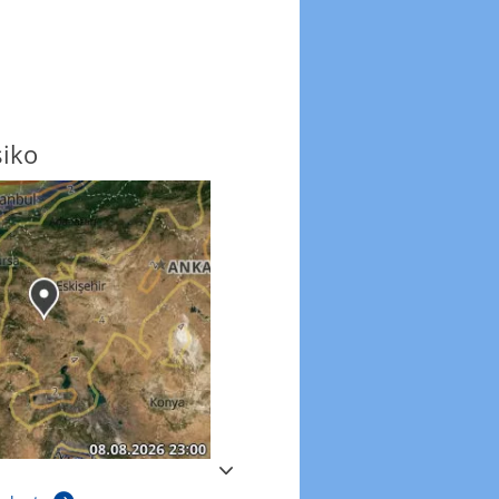
siko
Windböen
Windböen heute