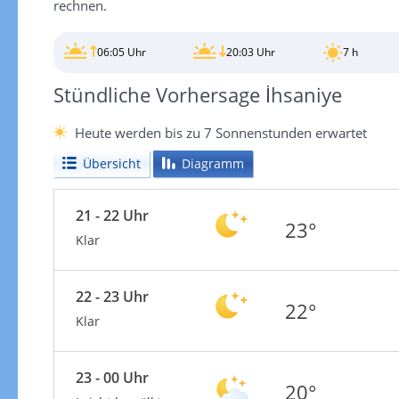
rechnen.
06:05 Uhr
20:03 Uhr
7 h
Stündliche Vorhersage İhsaniye
Heute werden bis zu 7 Sonnenstunden erwartet
Übersicht
Diagramm
21 - 22 Uhr
23°
Klar
22 - 23 Uhr
22°
Klar
23 - 00 Uhr
20°