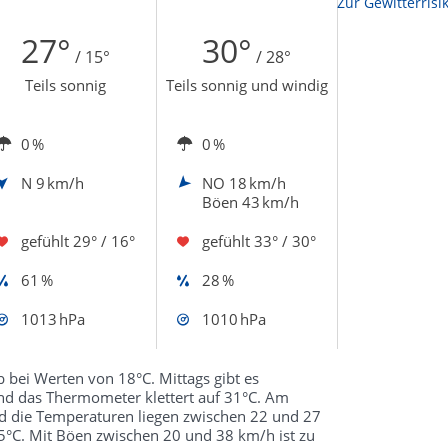
Zur Sonnenscheindauerkarte
Zur Gewitterrisi
27°
30°
/ 15°
/ 28°
Teils sonnig
Teils sonnig und windig
0 %
0 %
N
9 km/h
NO
18 km/h
Böen 43 km/h
gefühlt
29° / 16°
gefühlt
33° / 30°
61 %
28 %
1013 hPa
1010 hPa
bei Werten von 18°C. Mittags gibt es
d das Thermometer klettert auf 31°C. Am
d die Temperaturen liegen zwischen 22 und 27
 15°C. Mit Böen zwischen 20 und 38 km/h ist zu