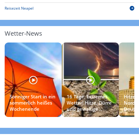
Reisezeit Neapel
Wetter-News
Sonniger Start in ein
16 Tage: Extremes
Hitzet
sommerlich heißes
Wetter! Hitze, Dürre
Norde
Wochenende
und gewaltige
Deuts
Gewitter