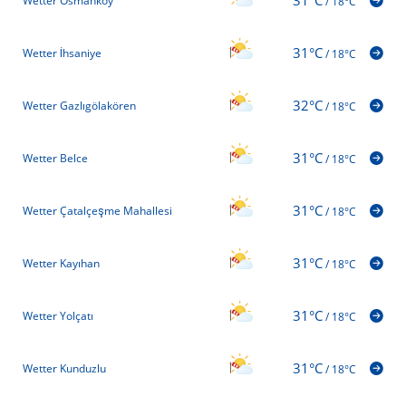
Wetter Osmanköy
/
18°C
31°C
Wetter İhsaniye
/
18°C
32°C
Wetter Gazlıgölakören
/
18°C
31°C
Wetter Belce
/
18°C
31°C
Wetter Çatalçeşme Mahallesi
/
18°C
31°C
Wetter Kayıhan
/
18°C
31°C
Wetter Yolçatı
/
18°C
31°C
Wetter Kunduzlu
/
18°C