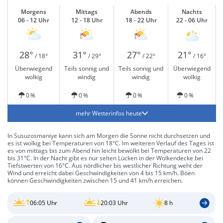
Morgens
Mittags
Abends
Nachts
06 - 12 Uhr
12 - 18 Uhr
18 - 22 Uhr
22 - 06 Uhr
28°
31°
27°
21°
/ 18°
/ 29°
/ 22°
/ 16°
Überwiegend
Teils sonnig und
Teils sonnig und
Überwiegend
wolkig
windig
windig
wolkig
0 %
0 %
0 %
0 %
mehr Wetterinfos heute
In Susuzosmaniye kann sich am Morgen die Sonne nicht durchsetzen und
es ist wolkig bei Temperaturen von 18°C. Im weiteren Verlauf des Tages ist
es von mittags bis zum Abend hin leicht bewölkt bei Temperaturen von 22
bis 31°C. In der Nacht gibt es nur selten Lücken in der Wolkendecke bei
Tiefstwerten von 16°C. Aus nördlicher bis westlicher Richtung weht der
Wind und erreicht dabei Geschwindigkeiten von 4 bis 15 km/h. Böen
können Geschwindigkeiten zwischen 15 und 41 km/h erreichen.
06:05 Uhr
20:03 Uhr
8 h