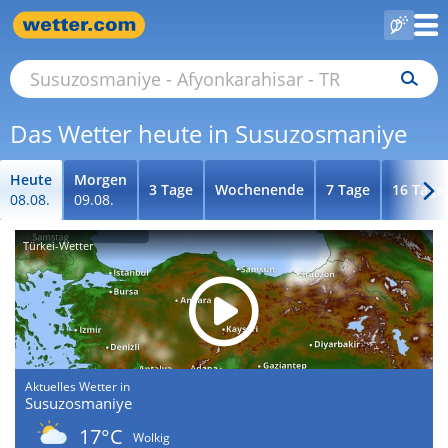
Das Wetter heute in Susuzosmaniye
Heute
Morgen
3 Tage
Wochenende
7 Tage
16 Tage
08.08.
09.08.
Türkei-Wetter
Aktuelles Wetter in
Susuzosmaniye
17°C
Wolkig