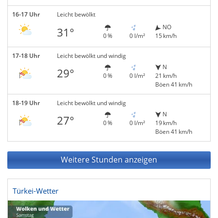
16-17 Uhr
Leicht bewölkt
NO
31°
0 %
0 l/m²
15 km/h
17-18 Uhr
Leicht bewölkt und windig
N
29°
0 %
0 l/m²
21 km/h
Böen 41 km/h
18-19 Uhr
Leicht bewölkt und windig
N
27°
0 %
0 l/m²
19 km/h
Böen 41 km/h
Weitere Stunden anzeigen
Türkei-Wetter