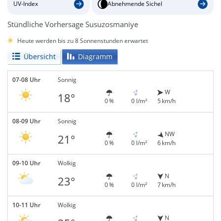
UV-Index
Abnehmende Sichel
Stündliche Vorhersage Susuzosmaniye
Heute werden bis zu 8 Sonnenstunden erwartet
Übersicht
Diagramm
07-08 Uhr
Sonnig
W
18°
0 %
0 l/m²
5 km/h
08-09 Uhr
Sonnig
NW
21°
0 %
0 l/m²
6 km/h
09-10 Uhr
Wolkig
N
23°
0 %
0 l/m²
7 km/h
10-11 Uhr
Wolkig
N