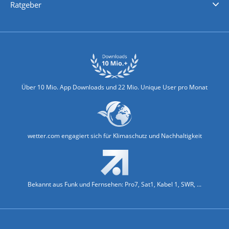
Ratgeber
Biowetter
Glätteindex
Reiseziel Finder
Erkältungswetter
Klima & Umwelt
Über 10 Mio. App Downloads und 22 Mio. Unique User pro Monat
wetter.com engagiert sich für Klimaschutz und Nachhaltigkeit
Bekannt aus Funk und Fernsehen: Pro7, Sat1, Kabel 1, SWR, ...