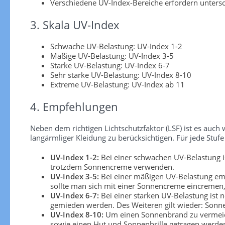
Verschiedene UV-Index-Bereiche erfordern unters
3. Skala UV-Index
Schwache UV-Belastung: UV-Index 1-2
Mäßige UV-Belastung: UV-Index 3-5
Starke UV-Belastung: UV-Index 6-7
Sehr starke UV-Belastung: UV-Index 8-10
Extreme UV-Belastung: UV-Index ab 11
4. Empfehlungen
Neben dem richtigen Lichtschutzfaktor (LSF) ist es au
langärmliger Kleidung zu berücksichtigen. Für jede S
UV-Index 1-2:
Bei einer schwachen UV-Belastung is
trotzdem Sonnencreme verwenden.
UV-Index 3-5:
Bei einer mäßigen UV-Belastung emp
sollte man sich mit einer Sonnencreme eincremen, 
UV-Index 6-7:
Bei einer starken UV-Belastung ist 
gemieden werden. Des Weiteren gilt wieder: Sonn
UV-Index 8-10:
Um einen Sonnenbrand zu vermeiden
sowie einen Hut und Sonnenbrille getragen werden