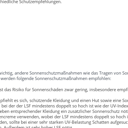
chiedliche Schutzempfehlungen.
ch wichtig, andere Sonnenschutzmaßnahmen wie das Tragen von S
tufe werden folgende Sonnenschutzmaßnahmen empfohlen:
t das Risiko für Sonnenschäden zwar gering, insbesondere empfi
fiehlt es sich, schützende Kleidung und einen Hut sowie eine So
bei der der LSF mindestens doppelt so hoch ist wie der UV-Index
neben entsprechender Kleidung ein zusätzlicher Sonnenschutz nöti
encreme verwenden, wobei der LSF mindestens doppelt so hoch is
, sollte bei einer sehr starken UV-Belastung Schatten aufgesu
. Außerdem ist sehr hoher LSF nötig.