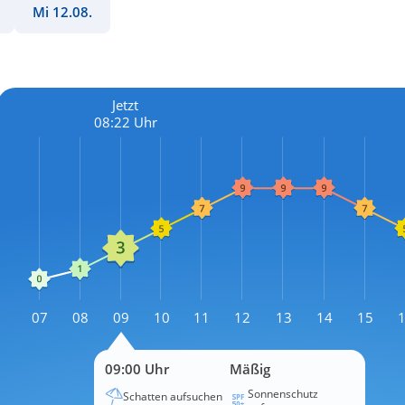
Mi 12.08.
Jetzt
08:22 Uhr
L
07
08
09
10
11
12
13
14
15
L
09:00 Uhr
Mäßig
Sonnenschutz
Schatten aufsuchen