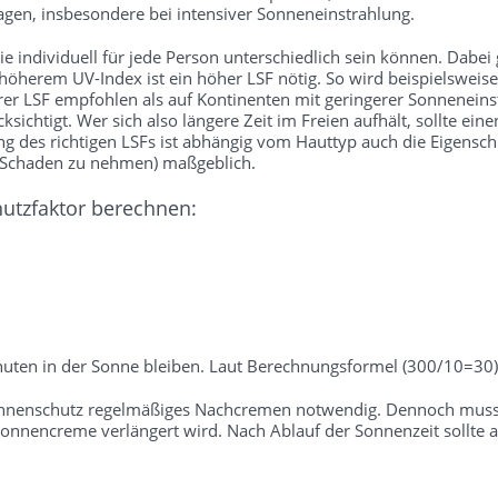
gen, insbesondere bei intensiver Sonneneinstrahlung.
 individuell für jede Person unterschiedlich sein können. Dabei gil
 höherem UV-Index ist ein höher LSF nötig. So wird beispielsweise
rer LSF empfohlen als auf Kontinenten mit geringerer Sonneneins
sichtigt. Wer sich also längere Zeit im Freien aufhält, sollte ei
des richtigen LSFs ist abhängig vom Hauttyp auch die Eigenschutz
e Schaden zu nehmen) maßgeblich.
hutzfaktor berechnen:
uten in der Sonne bleiben. Laut Berechnungsformel (300/10=30) 
onnenschutz regelmäßiges Nachcremen notwendig. Dennoch muss b
nnencreme verlängert wird. Nach Ablauf der Sonnenzeit sollte a