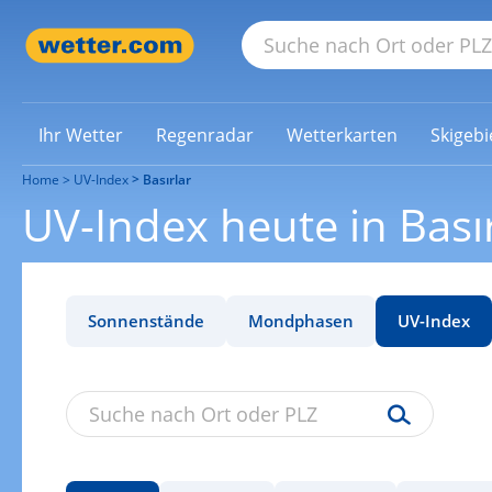
Ihr Wetter
Regenradar
Wetterkarten
Skigebi
Home
UV-Index
Basırlar
UV-Index heute in Basır
Sonnenstände
Mondphasen
UV-Index