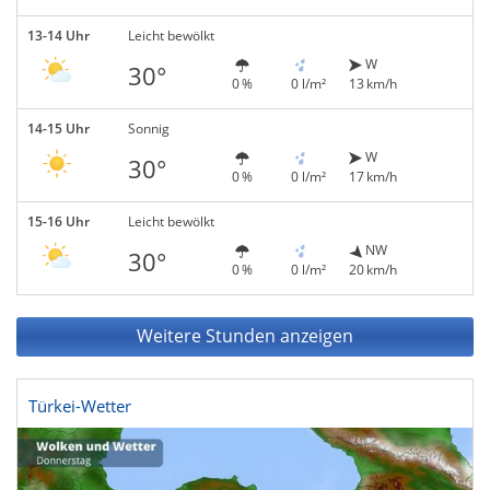
13-14 Uhr
Leicht bewölkt
W
30°
0 %
0 l/m²
13 km/h
14-15 Uhr
Sonnig
W
30°
0 %
0 l/m²
17 km/h
15-16 Uhr
Leicht bewölkt
NW
30°
0 %
0 l/m²
20 km/h
Weitere Stunden anzeigen
Türkei-Wetter