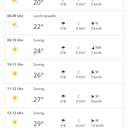
20°
0 %
0 l/m²
5 km/h
08-09 Uhr
Leicht bewölkt
N
22°
0 %
0 l/m²
3 km/h
09-10 Uhr
Sonnig
NW
24°
0 %
0 l/m²
2 km/h
10-11 Uhr
Sonnig
W
26°
0 %
0 l/m²
5 km/h
11-12 Uhr
Sonnig
W
27°
0 %
0 l/m²
9 km/h
12-13 Uhr
Sonnig
W
29°
0 %
0 l/m²
12 km/h