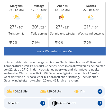
Morgens
Mittags
Abends
Nachts
06 - 12 Uhr
12 - 18 Uhr
18 - 22 Uhr
22 - 06 Uhr
27°
30°
27°
21°
/ 16°
/ 29°
/ 22°
/ 16°
Teils sonnig
Teils sonnig
Sonnig und windig
Wechselnd bewölkt
0 %
0 %
0 %
0 %
mehr Wetterinfos heute
In Alcalı bilden sich von morgens bis zum Nachmittag leichte Wolken bei
Temperaturen von 16 bis 30°C. Abends ist es in Alcalı wolkenlos bei Werten
von 22 bis zu 27°C. In der Nacht ist es überwiegend klar mit vereinzelten
Wolken bei Werten von 16°C. Mit Geschwindigkeiten von 5 bis 17 km/h
weht der Wind aus nördlicher bis nordöstlicher Richtung. Böen können
Geschwindigkeiten zwischen 20 und 42 km/h erreichen.
06:02 Uhr
20:04 Uhr
11 h
UV-Index
Letztes Viertel