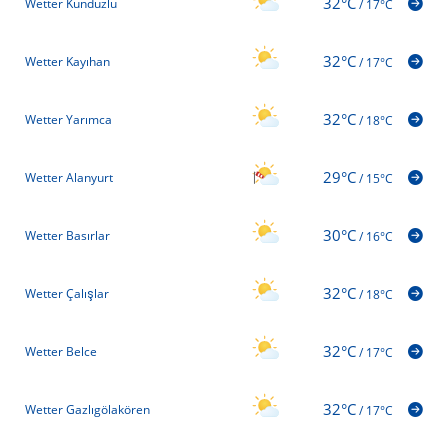
32°C
Wetter Kunduzlu
/
17°C
32°C
Wetter Kayıhan
/
17°C
32°C
Wetter Yarımca
/
18°C
29°C
Wetter Alanyurt
/
15°C
30°C
Wetter Basırlar
/
16°C
32°C
Wetter Çalışlar
/
18°C
32°C
Wetter Belce
/
17°C
32°C
Wetter Gazlıgölakören
/
17°C