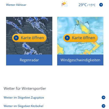
29°C
Wetter Akhisar
/
15°C
Karte öffnen
Karte öffnen
Regenradar
Windgeschwindigkeiten
Wetter für Wintersportler
Wetter im Skigebiet Zugspitze
Wetter im Skigebiet Kitzbühel