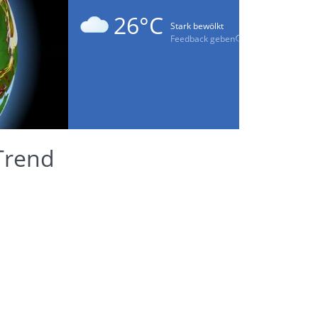
26°C
Stark bewölkt
Feedback geben
Trend