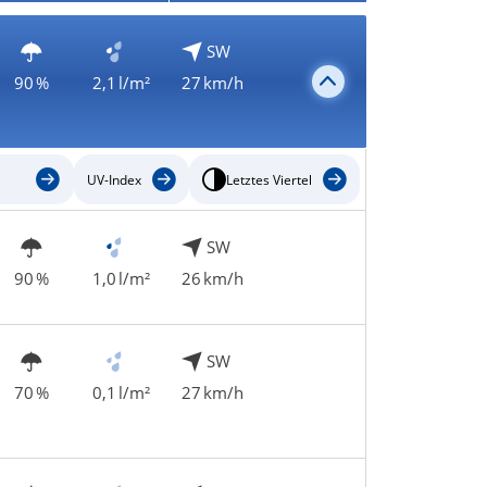
SW
90 %
2,1 l/m²
27 km/h
UV-Index
Letztes Viertel
SW
90 %
1,0 l/m²
26 km/h
SW
70 %
0,1 l/m²
27 km/h