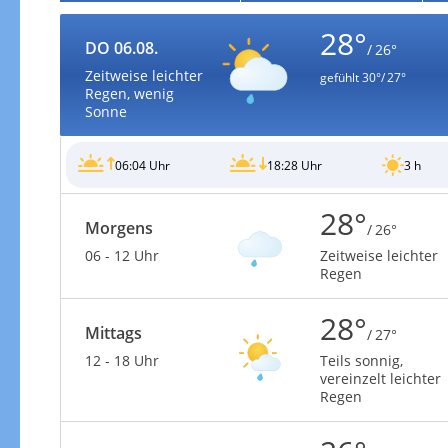
28°
DO 06.08.
/ 26°
Zeitweise leichter
gefühlt
30°/ 27°
Regen, wenig
Sonne
06:04 Uhr
18:28 Uhr
3 h
28°
Morgens
/ 26°
06 - 12 Uhr
Zeitweise leichter
Regen
28°
Mittags
/ 27°
12 - 18 Uhr
Teils sonnig,
vereinzelt leichter
Regen