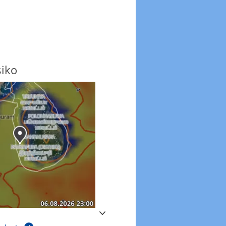
siko
Windböen
Windböen heute