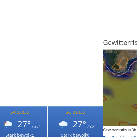
Sonnenscheindauer
Gewitterri
SA 08.08.
SO 09.08.
27°
27°
/ 26°
/ 26°
Sonnenschein heute
Gewitterrisiko in 3h
Stark bewölkt,
Stark bewölkt,