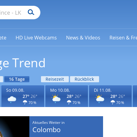
ete
HD Live Webcams
News & Videos
Reisen & Fre
ge Trend
16 Tage
Reisezeit
Rückblick
So 09.08.
Mo 10.08.
Di 11.08.
27°
26°
28°
26°
28°
26°
70 %
70 %
70 %
Aktuelles Wetter in
Colombo