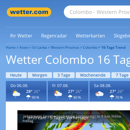
Ihr Wetter
Regenradar
Wetterkarten
Skigebi
Home
Asien
Sri Lanka
Western Province
Colombo
16-Tage Trend
Wetter Colombo 16 Ta
Heute
Morgen
3 Tage
Wochenende
7 Tage
Do 06.08.
Fr 07.08.
Sa 08.08.
28°
26°
27°
26°
27°
26°
90 %
80 %
70 %
Jetstream - 5-Tages-Vorhersage