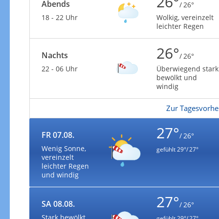
26°
Abends
/ 26°
18 - 22 Uhr
Wolkig, vereinzelt
leichter Regen
26°
Nachts
/ 26°
22 - 06 Uhr
Überwiegend stark
bewölkt und
windig
Zur Tagesvorhe
27°
FR 07.08.
/ 26°
Wenig Sonne,
gefühlt
29°/ 27°
vereinzelt
leichter Regen
und windig
27°
SA 08.08.
/ 26°
Stark bewölkt,
gefühlt
29°/ 27°