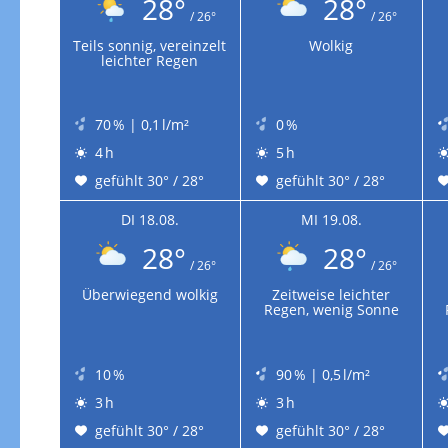
28°
28°
/ 26°
/ 26°
Teils sonnig, vereinzelt
Wolkig
leichter Regen
70 % | 0,1 l/m²
0 %
4 h
5 h
gefühlt 30° / 28°
gefühlt 30° / 28°
DI 18.08.
MI 19.08.
28°
28°
/ 26°
/ 26°
Überwiegend wolkig
Zeitweise leichter
Regen, wenig Sonne
10 %
90 % | 0,5 l/m²
3 h
3 h
gefühlt 30° / 28°
gefühlt 30° / 28°