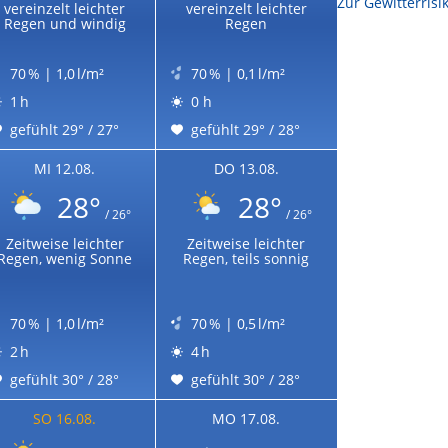
Zur Sonnenscheindauerkarte
Zur Gewitterrisi
vereinzelt leichter
vereinzelt leichter
Regen und windig
Regen
70 % | 1,0 l/m²
70 % | 0,1 l/m²
1 h
0 h
gefühlt 29° / 27°
gefühlt 29° / 28°
MI 12.08.
DO 13.08.
28°
28°
/ 26°
/ 26°
Zeitweise leichter
Zeitweise leichter
Regen, wenig Sonne
Regen, teils sonnig
70 % | 1,0 l/m²
70 % | 0,5 l/m²
2 h
4 h
gefühlt 30° / 28°
gefühlt 30° / 28°
SO 16.08.
MO 17.08.