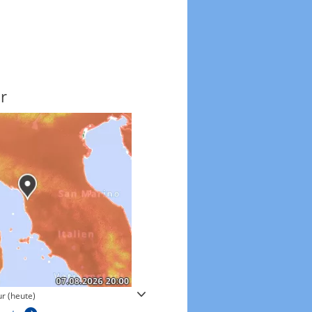
r
Windgeschwindigkeite
r (heute)
Windgeschwindigkeiten in 3h