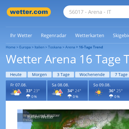
Ihr Wetter
Regenradar
Wetterkarten
Skigebi
Home
Europa
Italien
Toskana
Arena
16-Tage Trend
Wetter Arena 16 Tage 
Heute
Morgen
3 Tage
Wochenende
7 Tage
Fr 07.08.
Sa 08.08.
So 09.08.
33°
23°
34°
24°
36°
25°
0 %
0 %
0 %
Italien-Wetter