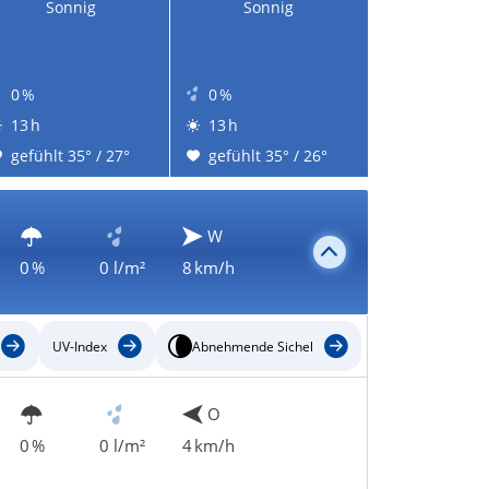
Sonnig
Sonnig
0 %
0 %
13 h
13 h
gefühlt 35° / 27°
gefühlt 35° / 26°
W
0 %
0 l/m²
8 km/h
UV-Index
Abnehmende Sichel
O
0 %
0 l/m²
4 km/h