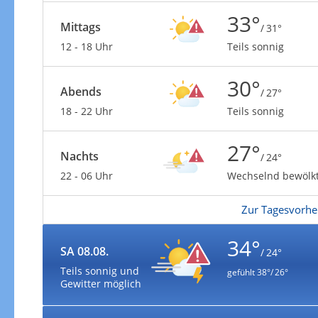
33°
Mittags
/ 31°
12 - 18 Uhr
Teils sonnig
30°
Abends
/ 27°
18 - 22 Uhr
Teils sonnig
27°
Nachts
/ 24°
22 - 06 Uhr
Wechselnd bewölk
Zur Tagesvorhe
34°
SA 08.08.
/ 24°
Teils sonnig und
gefühlt
38°/ 26°
Gewitter möglich