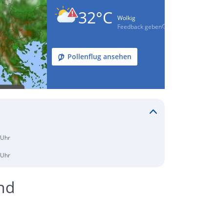
32°C
Wolkig
Feedback geben
Pollenflug ansehen
 Uhr
 Uhr
nd