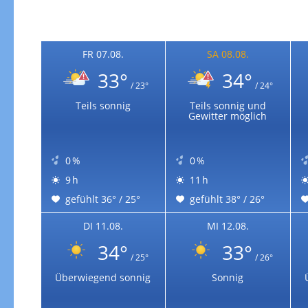
Zur Gewitterrisikokarte
FR 07.08.
SA 08.08.
33°
34°
/ 23°
/ 24°
Teils sonnig
Teils sonnig und
Gewitter möglich
0 %
0 %
9 h
11 h
gefühlt 36° / 25°
gefühlt 38° / 26°
DI 11.08.
MI 12.08.
34°
33°
/ 25°
/ 26°
Überwiegend sonnig
Sonnig