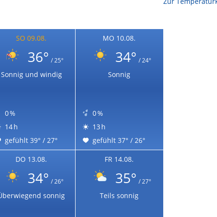
Zur Temperaturk
SO 09.08.
MO 10.08.
36°
34°
/ 25°
/ 24°
Sonnig und windig
Sonnig
0 %
0 %
14 h
13 h
gefühlt 39° / 27°
gefühlt 37° / 26°
DO 13.08.
FR 14.08.
34°
35°
/ 26°
/ 27°
Überwiegend sonnig
Teils sonnig