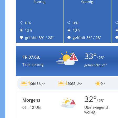
Sonnig
Sonnig
0 %
0 %
13 h
13 h
gefühlt 39° / 28°
gefühlt 36° / 28°
33°
FR 07.08.
/ 23°
Teils sonnig
gefühlt
36°/ 25°
06:13 Uhr
20:35 Uhr
9 h
32°
Morgens
/ 23°
06 - 12 Uhr
Überwiegend
wolkig