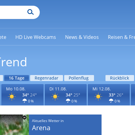
ete
HD Live Webcams
News & Videos
Reisen & Fre
Trend
16 Tage
Regenradar
Pollenflug
Rückblick
Mo 10.08.
Di 11.08.
Mi 12.08.
34°
24°
34°
25°
33°
26°
0 %
0 %
0 %
Aktuelles Wetter in
Arena