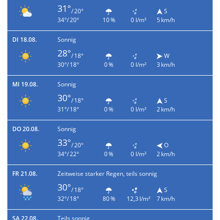
31°
/ 20°
S
34°/ 20°
10 %
0 l/m²
5 km/h
DI 18.08.
Sonnig
28°
/ 18°
W
30°/ 18°
0 %
0 l/m²
3 km/h
MI 19.08.
Sonnig
30°
/ 18°
S
31°/ 18°
0 %
0 l/m²
2 km/h
DO 20.08.
Sonnig
33°
/ 20°
O
34°/ 22°
0 %
0 l/m²
2 km/h
FR 21.08.
Zeitweise starker Regen, teils sonnig
30°
/ 18°
S
32°/ 18°
80 %
12,3 l/m²
7 km/h
SA 22.08.
Teils sonnig