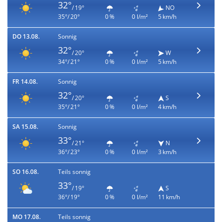
32°
/ 19°
NO
35°/ 20°
0 %
0 l/m²
5 km/h
DO 13.08.
Sonnig
32°
/ 20°
W
34°/ 21°
0 %
0 l/m²
5 km/h
FR 14.08.
Sonnig
32°
/ 20°
S
35°/ 21°
0 %
0 l/m²
4 km/h
SA 15.08.
Sonnig
33°
/ 21°
N
36°/ 23°
0 %
0 l/m²
3 km/h
SO 16.08.
Teils sonnig
33°
/ 19°
S
36°/ 19°
0 %
0 l/m²
11 km/h
MO 17.08.
Teils sonnig