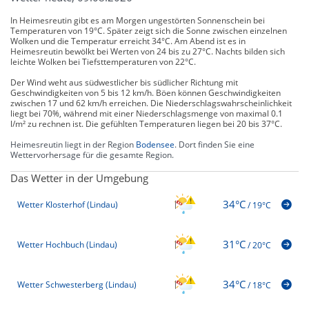
In Heimesreutin gibt es am Morgen ungestörten Sonnenschein bei
Temperaturen von 19°C. Später zeigt sich die Sonne zwischen einzelnen
Wolken und die Temperatur erreicht 34°C. Am Abend ist es in
Heimesreutin bewölkt bei Werten von 24 bis zu 27°C. Nachts bilden sich
leichte Wolken bei Tiefsttemperaturen von 22°C.
Der Wind weht aus südwestlicher bis südlicher Richtung mit
Geschwindigkeiten von 5 bis 12 km/h. Böen können Geschwindigkeiten
zwischen 17 und 62 km/h erreichen. Die Niederschlagswahrscheinlichkeit
liegt bei 70%, während mit einer Niederschlagsmenge von maximal 0.1
l/m² zu rechnen ist. Die gefühlten Temperaturen liegen bei 20 bis 37°C.
Heimesreutin liegt in der Region
Bodensee
. Dort finden Sie eine
Wettervorhersage für die gesamte Region.
Das Wetter in der Umgebung
34°C
Wetter Klosterhof (Lindau)
/
19°C
31°C
Wetter Hochbuch (Lindau)
/
20°C
34°C
Wetter Schwesterberg (Lindau)
/
18°C