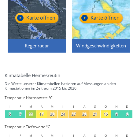
Karte öffnen
Karte öffnen
Regenradar
Windgeschwindigkeiten
Klimatabelle Heimesreutin
Die Werte unserer Klimatabellen basieren auf Messungen an den
Klimastationen im Zeitraum 2015 bis 2020.
Temperatur Höchstwerte °C
J
F
M
A
M
J
J
A
S
O
N
D
5
7
11
17
20
24
27
26
21
15
9
6
Temperatur Tiefstwerte °C
J
F
M
A
M
J
J
A
S
O
N
D