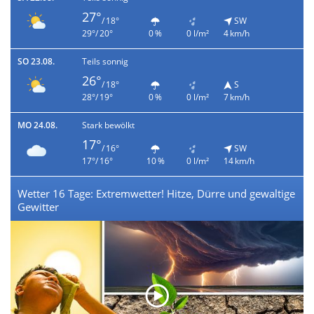
27°
/ 18°
SW
29°/ 20°
0 %
0 l/m²
4 km/h
SO 23.08.
Teils sonnig
26°
/ 18°
S
28°/ 19°
0 %
0 l/m²
7 km/h
MO 24.08.
Stark bewölkt
17°
/ 16°
SW
17°/ 16°
10 %
0 l/m²
14 km/h
Wetter 16 Tage: Extremwetter! Hitze, Dürre und gewaltige
Gewitter