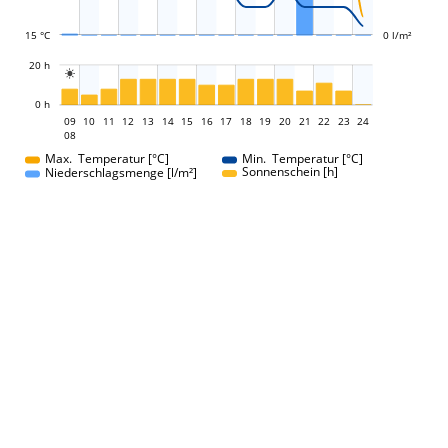
15 °C
0 l/m²
L
20 h

L
0 h
09
10
11
12
13
14
15
16
09
17
18
19
20
21
22
23
24
08
08
Max. Temperatur [°C]
Min. Temperatur [°C]
Sonnenschein [h]
Niederschlagsmenge [l/m²]