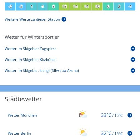
-2
-2
1
4
8
13
14
14
10
6
2
-1
Weitere Werte zu dieser Station
Wetter für Wintersportler
Wetter im Skigebiet Zugspitze
Wetter im Skigebiet Kitzbühel
Wetter im Skigebiet Ischgl (Silvretta Arena)
Städtewetter
33°C
Wetter München
/
15°C
32°C
Wetter Berlin
/
15°C