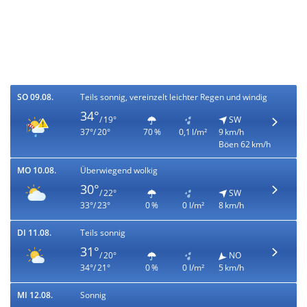
SO 09.08.
Teils sonnig, vereinzelt leichter Regen und windig
34°
/ 19°
SW
37°/ 20°
70 %
0,1 l/m²
9 km/h
Böen 62 km/h
MO 10.08.
Überwiegend wolkig
30°
/ 22°
SW
33°/ 23°
0 %
0 l/m²
8 km/h
DI 11.08.
Teils sonnig
31°
/ 20°
NO
34°/ 21°
0 %
0 l/m²
5 km/h
MI 12.08.
Sonnig