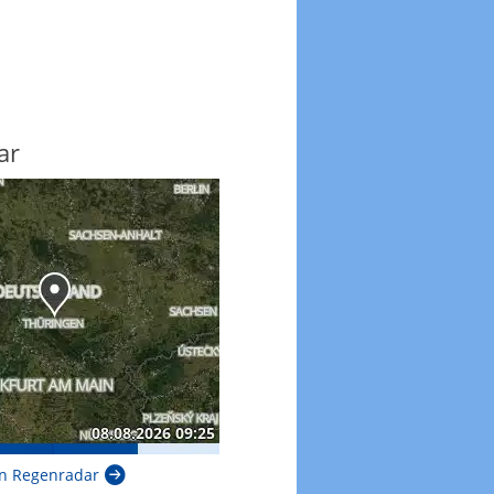
ar
n Regenradar