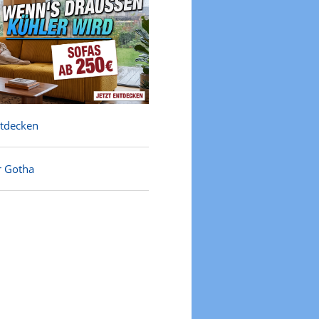
ntdecken
r Gotha