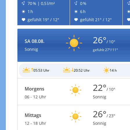
70 % | 0,5 l/m²
0 %
1 h
6 h
gefühlt 19° / 12°
gefühlt 21° / 12°
26°
SA 08.08.
/ 10°
Sonnig
gefühlt
27°/ 11°
05:53 Uhr
20:52 Uhr
14 h
22°
Morgens
/ 10°
06 - 12 Uhr
Sonnig
26°
Mittags
/ 23°
12 - 18 Uhr
Sonnig