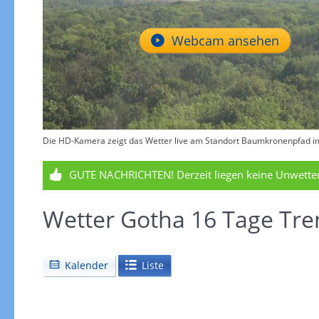
Webcam ansehen
Die HD-Kamera zeigt das Wetter live am Standort Baumkronenpfad im 
GUTE NACHRICHTEN!
Derzeit liegen keine Unwett
Wetter Gotha 16 Tage Tr
Kalender
Liste