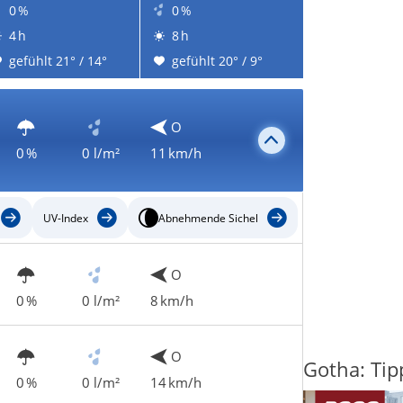
0 %
0 %
4 h
8 h
gefühlt 21° / 14°
gefühlt 20° / 9°
O
0 %
0 l/m²
11 km/h
UV-Index
Abnehmende Sichel
O
0 %
0 l/m²
8 km/h
O
Gotha: Tip
0 %
0 l/m²
14 km/h