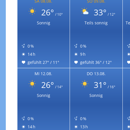
SA 08.08.
SO 09.08.
26°
33°
/ 10°
/ 12°
Sonnig
Teils sonnig
Te
0 %
0 %
14 h
9 h
gefühlt 27° / 11°
gefühlt 36° / 12°
MI 12.08.
DO 13.08.
26°
31°
/ 14°
/ 16°
Sonnig
Sonnig
0 %
0 %
14 h
13 h