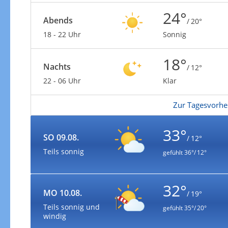
24°
Abends
/ 20°
18 - 22 Uhr
Sonnig
18°
Nachts
/ 12°
22 - 06 Uhr
Klar
Zur Tagesvorhe
33°
SO 09.08.
/ 12°
Teils sonnig
gefühlt
36°/ 12°
32°
MO 10.08.
/ 19°
Teils sonnig und
gefühlt
35°/ 20°
windig