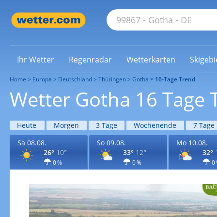
Ihr Wetter
Regenradar
Wetterkarten
Skigebi
Home
Europa
Deutschland
Thüringen
Gotha
16-Tage Trend
Wetter Gotha 16 Tage 
Heute
Morgen
3 Tage
Wochenende
7 Tage
Sa 08.08.
So 09.08.
Mo 10.08.
26°
10°
33°
12°
32°
0 %
0 %
0