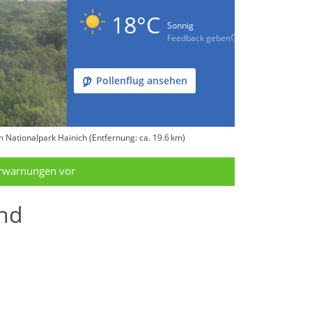
18°C
Sonnig
Feedback geben
Pollenflug ansehen
Nationalpark Hainich (Entfernung: ca. 19.6 km)
erwarnungen vor
end