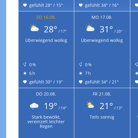
gefühlt 28° / 15°
gefühlt 34° / 16°
SO 16.08.
MO 17.08.
28°
31°
/ 17°
/ 20°
Überwiegend wolkig
Überwiegend wolkig
0 %
0 %
6 h
7 h
gefühlt 30° / 19°
gefühlt 34° / 21°
DO 20.08.
FR 21.08.
19°
21°
/ 14°
/ 13°
Stark bewölkt,
Teils sonnig
vereinzelt leichter
Regen