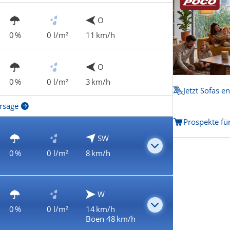
O
0 %
0 l/m²
11 km/h
O
0 %
0 l/m²
3 km/h
Jetzt Sofas e
rsage
Prospekte fü
SW
0 %
0 l/m²
8 km/h
W
0 %
0 l/m²
14 km/h
Böen 48 km/h