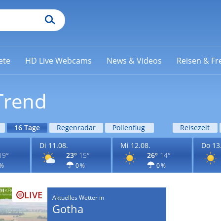
ete
HD Live Webcams
News & Videos
Reisen & Fre
Trend
16 Tage
Regenradar
Pollenflug
Reisezeit
Di 11.08.
Mi 12.08.
Do 13
19°
23°
15°
26°
14°
 %
0 %
0 %
LIVE
Aktuelles Wetter in
Gotha