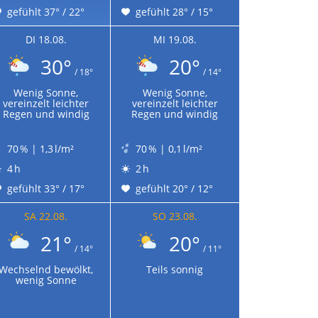
gefühlt 37° / 22°
gefühlt 28° / 15°
DI 18.08.
MI 19.08.
30°
20°
/ 18°
/ 14°
Wenig Sonne,
Wenig Sonne,
vereinzelt leichter
vereinzelt leichter
Regen und windig
Regen und windig
70 % | 1,3 l/m²
70 % | 0,1 l/m²
4 h
2 h
gefühlt 33° / 17°
gefühlt 20° / 12°
SA 22.08.
SO 23.08.
21°
20°
/ 14°
/ 11°
Wechselnd bewölkt,
Teils sonnig
wenig Sonne