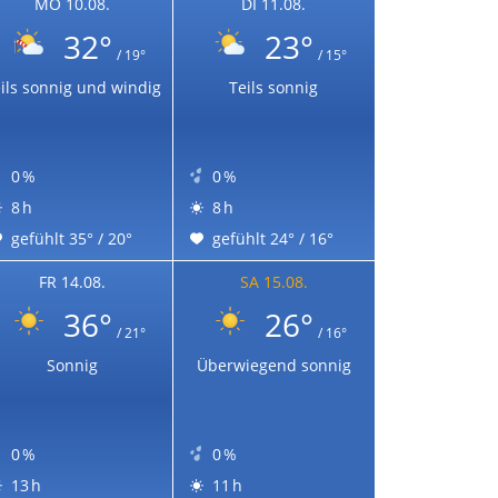
MO 10.08.
DI 11.08.
32°
23°
/ 19°
/ 15°
ils sonnig und windig
Teils sonnig
0 %
0 %
8 h
8 h
gefühlt 35° / 20°
gefühlt 24° / 16°
FR 14.08.
SA 15.08.
36°
26°
/ 21°
/ 16°
Sonnig
Überwiegend sonnig
0 %
0 %
13 h
11 h