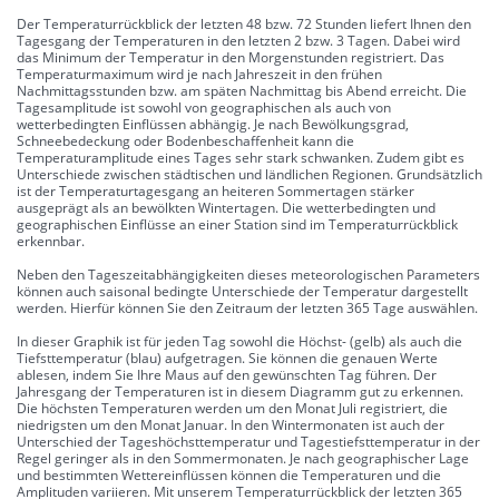
Der Temperaturrückblick der letzten 48 bzw. 72 Stunden liefert Ihnen den
Tagesgang der Temperaturen in den letzten 2 bzw. 3 Tagen. Dabei wird
das Minimum der Temperatur in den Morgenstunden registriert. Das
Temperaturmaximum wird je nach Jahreszeit in den frühen
Nachmittagsstunden bzw. am späten Nachmittag bis Abend erreicht. Die
Tagesamplitude ist sowohl von geographischen als auch von
wetterbedingten Einflüssen abhängig. Je nach Bewölkungsgrad,
Schneebedeckung oder Bodenbeschaffenheit kann die
Temperaturamplitude eines Tages sehr stark schwanken. Zudem gibt es
Unterschiede zwischen städtischen und ländlichen Regionen. Grundsätzlich
ist der Temperaturtagesgang an heiteren Sommertagen stärker
ausgeprägt als an bewölkten Wintertagen. Die wetterbedingten und
geographischen Einflüsse an einer Station sind im Temperaturrückblick
erkennbar.
Neben den Tageszeitabhängigkeiten dieses meteorologischen Parameters
können auch saisonal bedingte Unterschiede der Temperatur dargestellt
werden. Hierfür können Sie den Zeitraum der letzten 365 Tage auswählen.
In dieser Graphik ist für jeden Tag sowohl die Höchst- (gelb) als auch die
Tiefsttemperatur (blau) aufgetragen. Sie können die genauen Werte
ablesen, indem Sie Ihre Maus auf den gewünschten Tag führen. Der
Jahresgang der Temperaturen ist in diesem Diagramm gut zu erkennen.
Die höchsten Temperaturen werden um den Monat Juli registriert, die
niedrigsten um den Monat Januar. In den Wintermonaten ist auch der
Unterschied der Tageshöchsttemperatur und Tagestiefsttemperatur in der
Regel geringer als in den Sommermonaten. Je nach geographischer Lage
und bestimmten Wettereinflüssen können die Temperaturen und die
Amplituden variieren. Mit unserem Temperaturrückblick der letzten 365