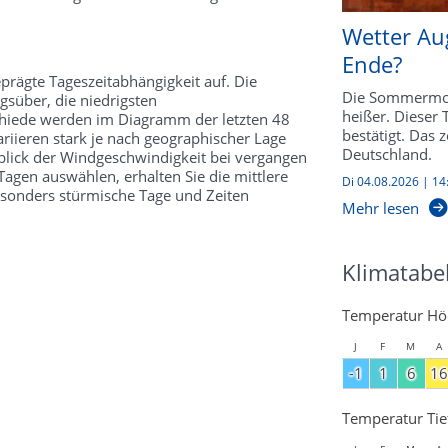
Wetter Au
Ende?
prägte Tageszeitabhängigkeit auf. Die
Die Sommermon
süber, die niedrigsten
heißer. Dieser
schiede werden im Diagramm der letzten 48
bestätigt. Das 
riieren stark je nach geographischer Lage
Deutschland.
kblick der Windgeschwindigkeit bei vergangen
agen auswählen, erhalten Sie die mittlere
Di 04.08.2026 | 14
esonders stürmische Tage und Zeiten
Mehr lesen
Klimatabel
Temperatur Hö
J
F
M
A
-1
1
6
16
Temperatur Tie