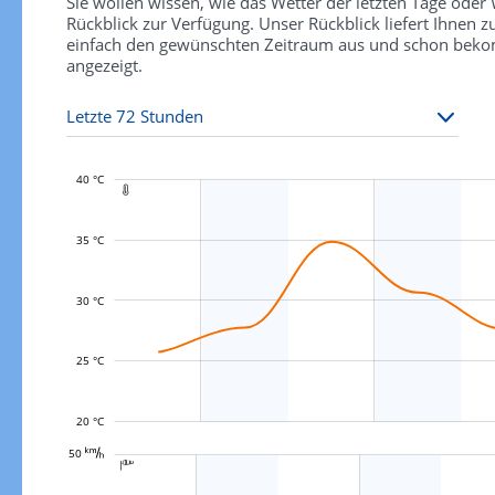
Sie wollen wissen, wie das Wetter der letzten Tage ode
Rückblick zur Verfügung. Unser Rückblick liefert Ihnen
einfach den gewünschten Zeitraum aus und schon bekomm
angezeigt.
40 °C

35 °C
L
30 °C
25 °C
20 °C
L
























50 

L