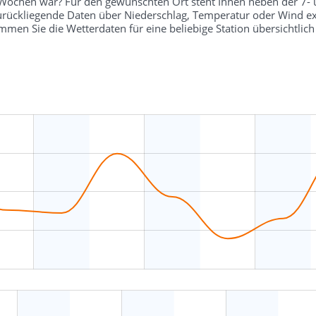
r Wochen war? Für den gewünschten Ort steht Ihnen neben der 7-
 zurückliegende Daten über Niederschlag, Temperatur oder Wind ex
en Sie die Wetterdaten für eine beliebige Station übersichtli