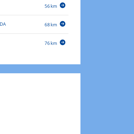
56 km
ODA
68 km
76 km