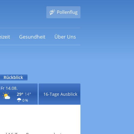
Pollenflug
izeit
Gesundheit
Über Uns
Rückblick
Fr 14.08.
29°
14°
16-Tage Ausblick
0 %