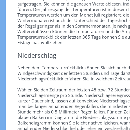
aufgetragen. Sie können die genauen Werte ablesen, in
führen. Der Jahresgang der Temperaturen ist in diesem
Temperaturen werden um den Monat Juli registriert, die
Wintermonaten ist auch der Unterschied der Tageshöchs
der Regel geringer als in den Sommermonaten. Je nach
Wettereinflüssen können die Temperaturen und die Ampl
Temperaturrückblick der letzten 365 Tage können Sie au
Eistage nachvollziehen.
Niederschlag
Neben dem Temperaturrückblick können Sie sich auch d
Windgeschwindigkeit der letzten Stunden und Tage darst
Niederschlagsrückblick erfahren Sie, in welchem Zeitra
Wählen Sie den Zeitraum der letzten 48 bzw. 72 Stunden
Niederschlagsmenge pro Stunde. Niederschlagsereignisse 
kurzer Dauer sind, lassen auf konvektive Niederschlagse
man bei länger anhaltenden Regenfällen, die mindesten
Stunde mehr als 0,5 Millimeter Regen fallen. Für den Zei
blauen Balken im Diagramm die Niederschlagssumme pr
Balkendiagramm können Sie leicht nachvollziehen, wann
anhaltender Niederschlag fiel oder eher ein wechselhaf