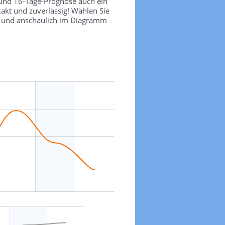
 und 16-Tage-Prognose auch ein
akt und zuverlässig! Wählen Sie
ch und anschaulich im Diagramm
-10 °
-5 °
5 °
10 °
15 °
20 °
25 °
30 °
100 °
50 °
-50 °
-100 °
L