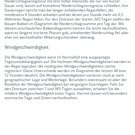
Niederschlagsereignisse mit teils hoher Intensität, die nur von kurzer
Dauer sind, lassen auf konvektive Niederschlagsereignisse schließen. Von
Dauerregen spricht man bei länger anhaltenden Regenfällen, die
mindestens 6 Stunden anhalten und bei denen pro Stunde mehr als 0,5
Millimeter Regen fallen. Für den Zeitraum der letzten 365 Tagen stellen die
blauen Balken im Diagramm die Niederschlagssumme pro Tag dar. Mit
diesem anschaulichen Balkendiagramm können Sie leicht nachvollziehen,
wann es längere trockene Phasen gab, anhaltender Niederschlag fiel oder
eher ein wechselhafter Witterungscharakter überwog.
Windgeschwindigkeit
Die Windgeschwindigkeit weist im Normalfall eine ausgeprägte
Tageszeitabhängigkeit auf. Die höchsten Windgeschwindigkeiten werden in
der Regel tagsüber, die niedrigsten Windgeschwindigkeiten nachts
registriert. Diese Unterschiede werden im Diagramm der letzten 48 bzw.
72 Stunden deutlich. Die Windgeschwindigkeiten variieren stark je nach
geographischer Lage und Wetterlage. Besonders interessant ist aber der
Rückblick der Windgeschwindigkeit bei vergangen Sturmlagen. Falls Sie
den Zeitraum zwischen 7 und 365 Tagen auswählen, erhalten Sie die
mittlere Windgeschwindigkeit eines Tages. Hiermit lassen sich besonders
stürmische Tage und Zeiten nachvollziehen.