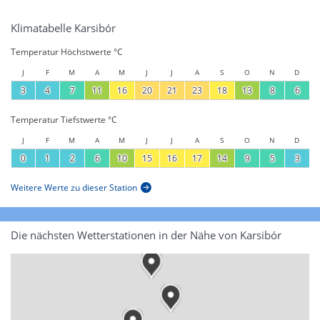
Klimatabelle Karsibór
Temperatur Höchstwerte °C
J
F
M
A
M
J
J
A
S
O
N
D
3
4
7
11
16
20
21
23
18
13
8
6
Temperatur Tiefstwerte °C
J
F
M
A
M
J
J
A
S
O
N
D
0
1
2
6
10
15
16
17
14
9
5
3
Weitere Werte zu dieser Station
Die nächsten Wetterstationen in der Nähe von Karsibór