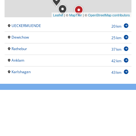
Leaflet
|
©
MapTiler
| ©
OpenStreetMap contributors
UECKERMUENDE
20 km
Dewichow
25 km
Rathebur
37 km
Anklam
42 km
Karlshagen
43 km