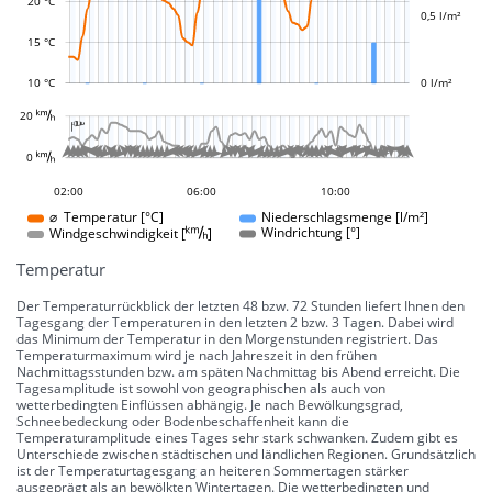
20 °C
0,5 l/m²
15 °C
10 °C
0 l/m²
L
20 
-10 °
-5 °
5 °
10 °
15 °
20 °
25 °
30 °
100 °
50 °
-50 °
-100 °

L
L







































































0 
0 °
23:00
20:00
17:00
07:00
12:00
02:00
06:00
10:00
10:00
⌀ Temperatur [°C]
Niederschlagsmenge [l/m²]
Windgeschwindigkeit []
Windrichtung [°]
Temperatur
Der Temperaturrückblick der letzten 48 bzw. 72 Stunden liefert Ihnen den
Tagesgang der Temperaturen in den letzten 2 bzw. 3 Tagen. Dabei wird
das Minimum der Temperatur in den Morgenstunden registriert. Das
Temperaturmaximum wird je nach Jahreszeit in den frühen
Nachmittagsstunden bzw. am späten Nachmittag bis Abend erreicht. Die
Tagesamplitude ist sowohl von geographischen als auch von
wetterbedingten Einflüssen abhängig. Je nach Bewölkungsgrad,
Schneebedeckung oder Bodenbeschaffenheit kann die
Temperaturamplitude eines Tages sehr stark schwanken. Zudem gibt es
Unterschiede zwischen städtischen und ländlichen Regionen. Grundsätzlich
ist der Temperaturtagesgang an heiteren Sommertagen stärker
ausgeprägt als an bewölkten Wintertagen. Die wetterbedingten und