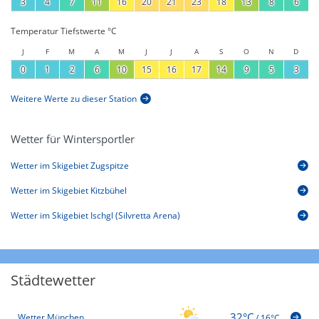
3
4
7
11
16
20
21
23
18
13
8
6
Temperatur Tiefstwerte °C
J
F
M
A
M
J
J
A
S
O
N
D
0
1
2
6
10
15
16
17
14
9
5
3
Weitere Werte zu dieser Station
Wetter für Wintersportler
Wetter im Skigebiet Zugspitze
Wetter im Skigebiet Kitzbühel
Wetter im Skigebiet Ischgl (Silvretta Arena)
Städtewetter
32°C
Wetter München
/
16°C