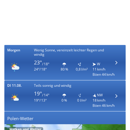
Morgen
Wenig Sonne, vereinzelt leichter Regen und
windig
23°
/ 18°
W
24°/ 18°
80 %
0,8 l/m²
11 km/h
Böen 44 km/h
DI 11.08.
Teils sonnig und windig
19°
/ 14°
NW
19°/ 13°
0 %
0 l/m²
18 km/h
Böen 46 km/h
Polen-Wetter