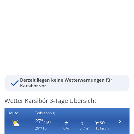
Derzeit liegen keine Wetterwarnungen für
Karsibór vor.
Wetter Karsibór 3-Tage Übersicht
Heute
Teils sonnig
27°
/ 16°
SO
29°/ 16°
0 %
0 l/m²
13 km/h