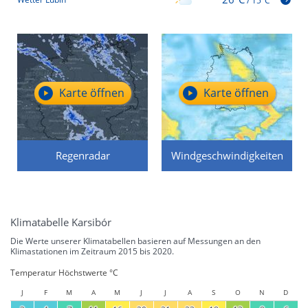
/
15°C
Karte öffnen
Karte öffnen
Regenradar
Windgeschwindigkeiten
Klimatabelle Karsibór
Die Werte unserer Klimatabellen basieren auf Messungen an den
Klimastationen im Zeitraum 2015 bis 2020.
Temperatur Höchstwerte °C
J
F
M
A
M
J
J
A
S
O
N
D