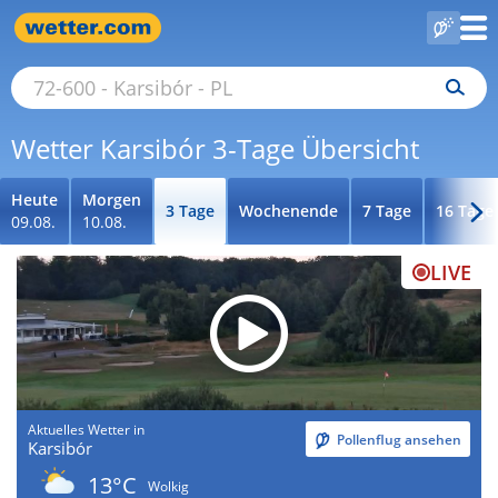
Wetter Karsibór 3-Tage Übersicht
Heute
Morgen
3 Tage
Wochenende
7 Tage
16 Tage
09.08.
10.08.
LIVE
Aktuelles Wetter in
Pollenflug ansehen
Karsibór
13°C
Wolkig