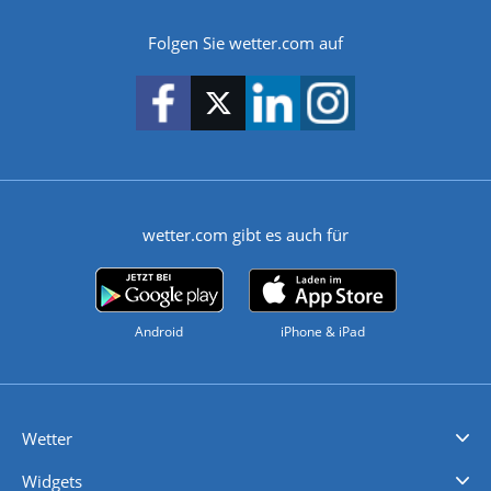
Folgen Sie wetter.com auf
wetter.com gibt es auch für
Android
iPhone & iPad
Wetter
Videovorhersagen
Kolumnen
Unwetterwarnungen
wetter.com Deutschland
wetter.com Schweiz
wetter.com Österreich
Werben
Homepage Widget
Wetter API
Wetter- und Geodaten - meteonomiqs.com
tiempo.es
meteos24.fr
ilmeteo24.it
pogoda24.pl
weather24.co.uk
Widgets