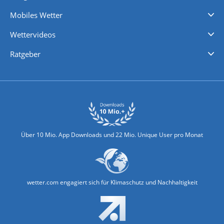
Regenradar
Windgeschwindigkeiten
Temperatur
Sonnenschein
Wassertemperatur
Mobiles Wetter
iPhone Wetter
iPad Wetter
Android Wetter
Wettervideos
Nachrichten
Deutschlandwetter
Schweizwetter
Österreichwetter
Regionalwetter
Wetter in Europa
Wetter Weltweit
Wetterlexikon
Promi-News
Ratgeber
Biowetter
Glätteindex
Reiseziel Finder
Erkältungswetter
Klima & Umwelt
Über 10 Mio. App Downloads und 22 Mio. Unique User pro Monat
wetter.com engagiert sich für Klimaschutz und Nachhaltigkeit