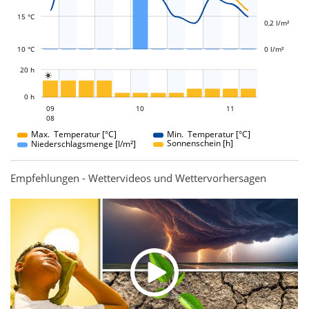
15 °C
0,2 l/m²
10 °C
0 l/m²
L
20 h

L
0 h
10
11
09
10
09
11
08
08
Max. Temperatur [°C]
Min. Temperatur [°C]
Sonnenschein [h]
Niederschlagsmenge [l/m²]
Empfehlungen - Wettervideos und Wettervorhersagen