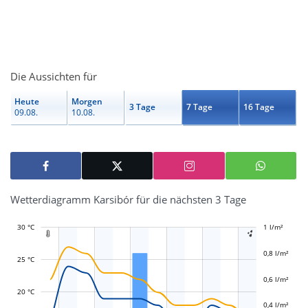
Die Aussichten für
Heute
Morgen
3 Tage
7 Tage
16 Tage
09.08.
10.08.
Wetterdiagramm Karsibór für die nächsten 3 Tage
30 °C
-0,2 l/m²
-0,1 l/m²
0,1 l/m²
0,3 l/m²
0,5 l/m²
1,2 l/m²
1 l/m²
-0,4 l/m²


0,8 l/m²
25 °C
0,6 l/m²
L
L
20 °C
0,4 l/m²