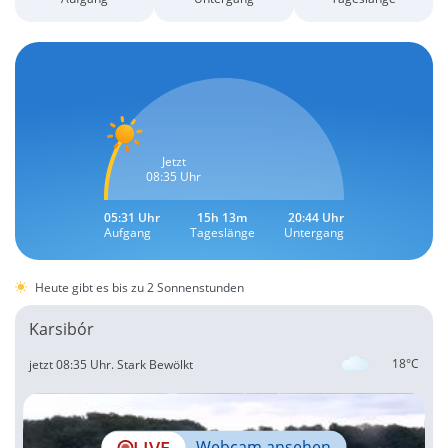
Jetzt
08:35 Uhr
05:31 Uhr
15h 13m
20:44 Uhr
Aufgang
Tageslänge
Untergang
Heute gibt es bis zu 2 Sonnenstunden
Karsibór
18°C
jetzt 08:35 Uhr.
Stark Bewölkt
LIVE
Webcam ansehen