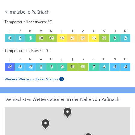
Klimatabelle Paßriach
Temperatur Höchstwerte °C
J
F
M
A
M
J
J
A
S
O
N
D
0
2
5
10
14
19
21
21
16
11
6
2
Temperatur Tiefstwerte °C
J
F
M
A
M
J
J
A
S
O
N
D
-7
-5
-3
2
5
9
11
11
7
4
-1
-4
Weitere Werte zu dieser Station
Die nächsten Wetterstationen in der Nähe von Paßriach