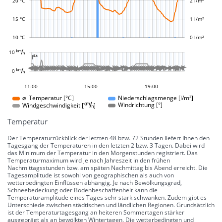
20 °C
2 l/m²
15 °C
1 l/m²
10 °C
0 l/m²
L
















































































































































10 
-10 °
-5 °
5 °
10 °
15 °
20 °
25 °
30 °
100 °
50 °
-50 °
-100 °

L
L








































































0 
0 °
08:00
05:00
02:00
16:00
21:00
11:00
15:00
19:00
19:00
⌀ Temperatur [°C]
Niederschlagsmenge [l/m²]
Windgeschwindigkeit []
Windrichtung [°]
Temperatur
Der Temperaturrückblick der letzten 48 bzw. 72 Stunden liefert Ihnen den
Tagesgang der Temperaturen in den letzten 2 bzw. 3 Tagen. Dabei wird
das Minimum der Temperatur in den Morgenstunden registriert. Das
Temperaturmaximum wird je nach Jahreszeit in den frühen
Nachmittagsstunden bzw. am späten Nachmittag bis Abend erreicht. Die
Tagesamplitude ist sowohl von geographischen als auch von
wetterbedingten Einflüssen abhängig. Je nach Bewölkungsgrad,
Schneebedeckung oder Bodenbeschaffenheit kann die
Temperaturamplitude eines Tages sehr stark schwanken. Zudem gibt es
Unterschiede zwischen städtischen und ländlichen Regionen. Grundsätzlich
ist der Temperaturtagesgang an heiteren Sommertagen stärker
ausgeprägt als an bewölkten Wintertagen. Die wetterbedingten und