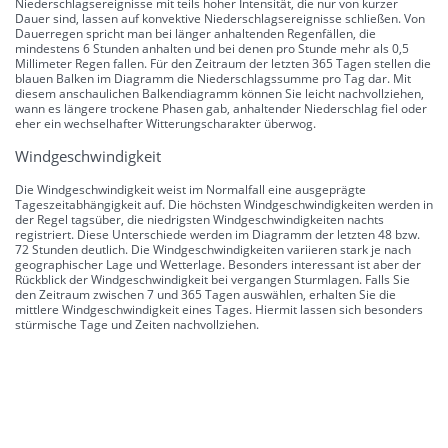
Niederschlagsereignisse mit teils hoher Intensität, die nur von kurzer
Dauer sind, lassen auf konvektive Niederschlagsereignisse schließen. Von
Dauerregen spricht man bei länger anhaltenden Regenfällen, die
mindestens 6 Stunden anhalten und bei denen pro Stunde mehr als 0,5
Millimeter Regen fallen. Für den Zeitraum der letzten 365 Tagen stellen die
blauen Balken im Diagramm die Niederschlagssumme pro Tag dar. Mit
diesem anschaulichen Balkendiagramm können Sie leicht nachvollziehen,
wann es längere trockene Phasen gab, anhaltender Niederschlag fiel oder
eher ein wechselhafter Witterungscharakter überwog.
Windgeschwindigkeit
Die Windgeschwindigkeit weist im Normalfall eine ausgeprägte
Tageszeitabhängigkeit auf. Die höchsten Windgeschwindigkeiten werden in
der Regel tagsüber, die niedrigsten Windgeschwindigkeiten nachts
registriert. Diese Unterschiede werden im Diagramm der letzten 48 bzw.
72 Stunden deutlich. Die Windgeschwindigkeiten variieren stark je nach
geographischer Lage und Wetterlage. Besonders interessant ist aber der
Rückblick der Windgeschwindigkeit bei vergangen Sturmlagen. Falls Sie
den Zeitraum zwischen 7 und 365 Tagen auswählen, erhalten Sie die
mittlere Windgeschwindigkeit eines Tages. Hiermit lassen sich besonders
stürmische Tage und Zeiten nachvollziehen.