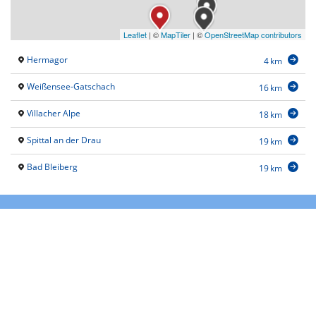
Leaflet
|
©
MapTiler
| ©
OpenStreetMap contributors
Hermagor
4 km
Weißensee-Gatschach
16 km
Villacher Alpe
18 km
Spittal an der Drau
19 km
Bad Bleiberg
19 km