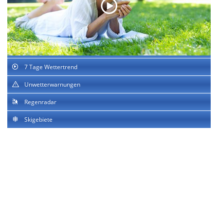
7 Tage Wettertrend
Unwetterwarnungen
Regenradar
Skigebiete