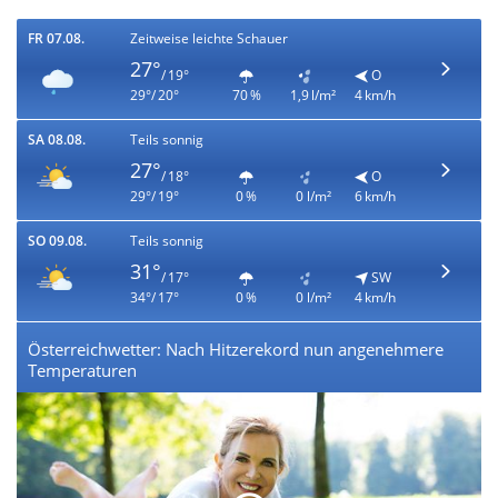
FR 07.08.
Zeitweise leichte Schauer
27°
/ 19°
O
29°/ 20°
70 %
1,9 l/m²
4 km/h
SA 08.08.
Teils sonnig
27°
/ 18°
O
29°/ 19°
0 %
0 l/m²
6 km/h
SO 09.08.
Teils sonnig
31°
/ 17°
SW
34°/ 17°
0 %
0 l/m²
4 km/h
Österreichwetter: Nach Hitzerekord nun angenehmere
Temperaturen