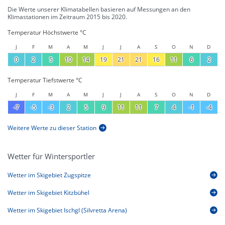
Die Werte unserer Klimatabellen basieren auf Messungen an den
Klimastationen im Zeitraum 2015 bis 2020.
Temperatur Höchstwerte °C
J
F
M
A
M
J
J
A
S
O
N
D
0
2
5
10
14
19
21
21
16
11
6
2
Temperatur Tiefstwerte °C
J
F
M
A
M
J
J
A
S
O
N
D
-7
-5
-3
2
5
9
11
11
7
4
-1
-4
Weitere Werte zu dieser Station
Wetter für Wintersportler
Wetter im Skigebiet Zugspitze
Wetter im Skigebiet Kitzbühel
Wetter im Skigebiet Ischgl (Silvretta Arena)