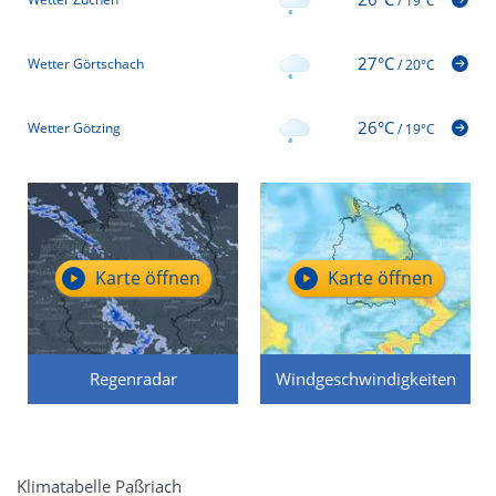
/
19°C
27°C
Wetter Görtschach
/
20°C
26°C
Wetter Götzing
/
19°C
Karte öffnen
Karte öffnen
Regenradar
Windgeschwindigkeiten
Klimatabelle Paßriach