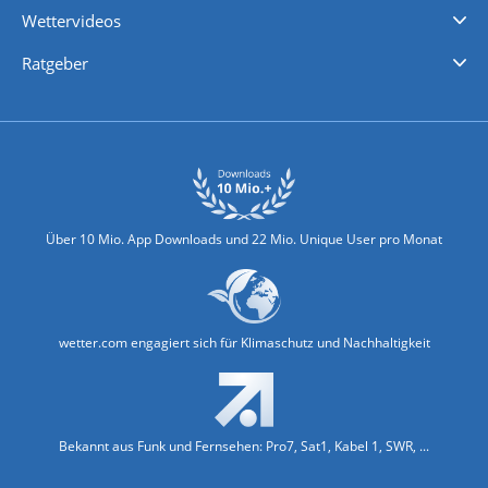
Wettervideos
Nachrichten
Deutschlandwetter
Schweizwetter
Österreichwetter
Regionalwetter
Wetter in Europa
Wetter Weltweit
Wetterlexikon
Promi-News
Ratgeber
Biowetter
Glätteindex
Reiseziel Finder
Erkältungswetter
Klima & Umwelt
Über 10 Mio. App Downloads und 22 Mio. Unique User pro Monat
wetter.com engagiert sich für Klimaschutz und Nachhaltigkeit
Bekannt aus Funk und Fernsehen: Pro7, Sat1, Kabel 1, SWR, ...