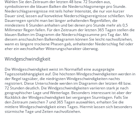
Wählen Sie den Zeitraum der letzten 48 bzw. 72 Stunden aus,
symbolisieren die blauen Balken die Niederschlagsmenge pro Stunde.
Niederschlagsereignisse mit teils hoher Intensität, die nur von kurzer
Dauer sind, lassen auf konvektive Niederschlagsereignisse schließen. Von
Dauerregen spricht man bei länger anhaltenden Regenfällen, die
mindestens 6 Stunden anhalten und bei denen pro Stunde mehr als 0,5
Millimeter Regen fallen. Für den Zeitraum der letzten 365 Tagen stellen die
blauen Balken im Diagramm die Niederschlagssumme pro Tag dar. Mit
diesem anschaulichen Balkendiagramm können Sie leicht nachvollziehen,
wann es längere trockene Phasen gab, anhaltender Niederschlag fiel oder
eher ein wechselhafter Witterungscharakter überwog.
Windgeschwindigkeit
Die Windgeschwindigkeit weist im Normalfall eine ausgeprägte
Tageszeitabhängigkeit auf. Die höchsten Windgeschwindigkeiten werden in
der Regel tagsüber, die niedrigsten Windgeschwindigkeiten nachts
registriert. Diese Unterschiede werden im Diagramm der letzten 48 bzw.
72 Stunden deutlich. Die Windgeschwindigkeiten variieren stark je nach
geographischer Lage und Wetterlage. Besonders interessant ist aber der
Rückblick der Windgeschwindigkeit bei vergangen Sturmlagen. Falls Sie
den Zeitraum zwischen 7 und 365 Tagen auswählen, erhalten Sie die
mittlere Windgeschwindigkeit eines Tages. Hiermit lassen sich besonders
stürmische Tage und Zeiten nachvollziehen.