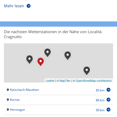
Mehr lesen
Die nächsten Wetterstationen in der Nähe von Località
Cragnutto
Leaflet
|
©
MapTiler
| ©
OpenStreetMap contributors
Kötschach-Mauthen
85 km
Kornat
86 km
Hermagor
90 km