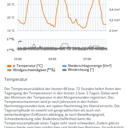
L
L
25 °C
0,4 l/m²
20 °C
0,2 l/m²
15 °C
0 l/m²
L
















































































































































5 
-10 °
-5 °
5 °
10 °
15 °
20 °
25 °
30 °
100 °
50 °
-50 °
-100 °

L
L








































































0 
0 °
20:00
17:00
14:00
04:00
09:00
23:00
03:00
07:00
07:00
⌀ Temperatur [°C]
Niederschlagsmenge [l/m²]
Windgeschwindigkeit []
Windrichtung [°]
Temperatur
Der Temperaturrückblick der letzten 48 bzw. 72 Stunden liefert Ihnen den
Tagesgang der Temperaturen in den letzten 2 bzw. 3 Tagen. Dabei wird
das Minimum der Temperatur in den Morgenstunden registriert. Das
Temperaturmaximum wird je nach Jahreszeit in den frühen
Nachmittagsstunden bzw. am späten Nachmittag bis Abend erreicht. Die
Tagesamplitude ist sowohl von geographischen als auch von
wetterbedingten Einflüssen abhängig. Je nach Bewölkungsgrad,
Schneebedeckung oder Bodenbeschaffenheit kann die
Temperaturamplitude eines Tages sehr stark schwanken. Zudem gibt es
Unterschiede zwischen städtischen und ländlichen Regionen. Grundsätzlich