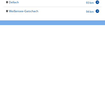
Dellach
93 km
Weißensee-Gatschach
94 km