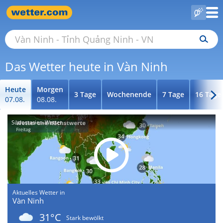
Das Wetter heute in Vàn Ninh
Heute
Morgen
3 Tage
Wochenende
7 Tage
16 Tage
07.08.
08.08.
Südostasien-Wetter
Aktuelles Wetter in
Vàn Ninh
31°C
Stark bewölkt