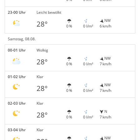
23-00 Uhr
Leicht bewölkt
NW
28°
0 %
0 l/m²
6 km/h
Samstag, 08.08.
00-01 Uhr
Wolkig
NW
28°
0 %
0 l/m²
7 km/h
01-02 Uhr
Klar
NW
28°
0 %
0 l/m²
7 km/h
02-03 Uhr
Klar
N
28°
0 %
0 l/m²
7 km/h
03-04 Uhr
Klar
NW