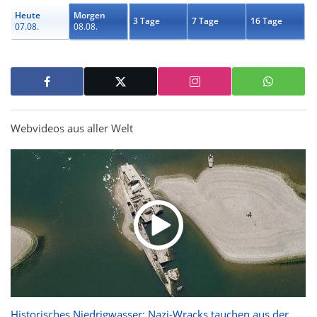
Heute
Morgen
3 Tage
7 Tage
16 Tage
07.08.
08.08.
Webvideos aus aller Welt
Historisches Niedrigwasser: Nazi-Wracks tauchen aus der