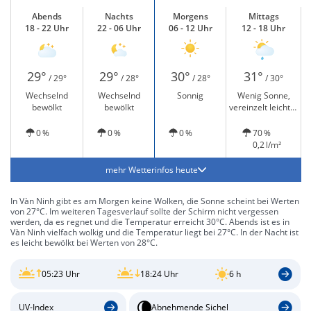
Abends
Nachts
Morgens
Mittags
18 - 22 Uhr
22 - 06 Uhr
06 - 12 Uhr
12 - 18 Uhr
29°
29°
30°
31°
/ 29°
/ 28°
/ 28°
/ 30°
Wechselnd
Wechselnd
Sonnig
Wenig Sonne,
bewölkt
bewölkt
vereinzelt leichter
Regen
0 %
0 %
0 %
70 %
0,2 l/m²
mehr Wetterinfos heute
In Vàn Ninh gibt es am Morgen keine Wolken, die Sonne scheint bei Werten
von 27°C. Im weiteren Tagesverlauf sollte der Schirm nicht vergessen
werden, da es regnet und die Temperatur erreicht 30°C. Abends ist es in
Vàn Ninh vielfach wolkig und die Temperatur liegt bei 27°C. In der Nacht ist
es leicht bewölkt bei Werten von 28°C.
05:23 Uhr
18:24 Uhr
6 h
UV-Index
Abnehmende Sichel