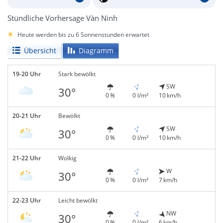
Stündliche Vorhersage Vàn Ninh
Heute werden bis zu 6 Sonnenstunden erwartet
Übersicht
Diagramm
19-20 Uhr
Stark bewölkt
SW
30°
0 %
0 l/m²
10 km/h
20-21 Uhr
Bewölkt
SW
30°
0 %
0 l/m²
10 km/h
21-22 Uhr
Wolkig
W
30°
0 %
0 l/m²
7 km/h
22-23 Uhr
Leicht bewölkt
NW
30°
0 %
0 l/m²
6 km/h