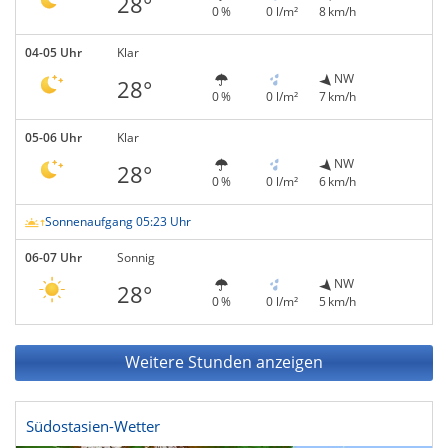
28°
0 %
0 l/m²
8 km/h
04-05 Uhr
Klar
NW
28°
0 %
0 l/m²
7 km/h
05-06 Uhr
Klar
NW
28°
0 %
0 l/m²
6 km/h
Sonnenaufgang 05:23 Uhr
06-07 Uhr
Sonnig
NW
28°
0 %
0 l/m²
5 km/h
Weitere Stunden anzeigen
Südostasien-Wetter