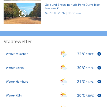
Gelb und Braun im Hyde Park: Dürre lässt
Londons P...
Mo 10.08.2026
|
00:58 min
Städtewetter
32°C
Wetter München
/
20°C
30°C
Wetter Berlin
/
21°C
21°C
Wetter Hamburg
/
17°C
30°C
Wetter Köln
/
20°C