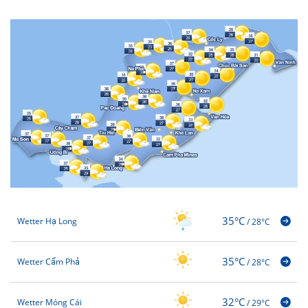
35°C
Wetter Hạ Long
/
28°C
35°C
Wetter Cẩm Phả
/
28°C
32°C
Wetter Móng Cái
/
29°C