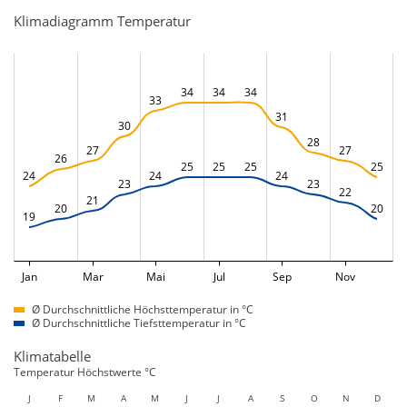
Klimadiagramm Temperatur
34
34
34
33
31
30
28
27
27
26
25
25
25
25
24
24
24
23
23
22
21
20
20
19
Jan
Mar
Mai
Jul
Sep
Nov
Ø Durchschnittliche Höchsttemperatur in °C
Ø Durchschnittliche Tiefsttemperatur in °C
Klimatabelle
Temperatur Höchstwerte °C
J
F
M
A
M
J
J
A
S
O
N
D