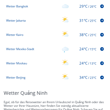
29°C
Wetter Bangkok
/
26°C
31°C
Wetter Jakarta
/
25°C
38°C
Wetter Kairo
/
25°C
24°C
Wetter Mexiko-Stadt
/
15°C
24°C
Wetter Moskau
/
13°C
34°C
Wetter Beijing
/
23°C
Wetter Quảng Ninh
Egal, ob für das Reisewetter an Ihrem Urlaubsziel in Quảng Ninh oder das
Wetter vor Ihrer Haustüre, hier finden Sie ständig aktualisierte
Wetterberichte und Wettervorhersagen für Quảng Ninh. Schauen Sie auf