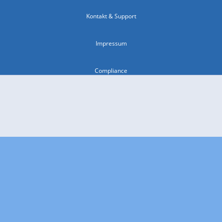
Kontakt & Support
Impressum
Compliance
Barrierefreiheit
Nutzungsbedingungen
© 2026 wetter.com Group GmbH - alle Rechte vorbehalten