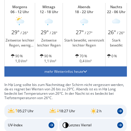
Morgens
Mittags
Abends
Nachts
06 - 12 Uhr
12 - 18 Uhr
18 - 22 Uhr
22 - 06 Uhr
29°
29°
27°
26°
/ 26°
/ 28°
/ 27°
/ 26°
Zeitweise leichter
Zeitweise
Stark bewölkt, vereinzelt
Stark
Regen, wenig
leichter Regen
leichter Regen
bewölkt
Sonne
90 %
90 %
70 %
0 %
1,0 l/m²
1,1 l/m²
0,4 l/m²
mehr Wetterinfos heute
In Hạ Long sollte bis zum Nachmittag der Schirm nicht vergessen werden,
da es regnet bei Werten von 26 bis zu 29°C. Abends ist es in Hạ Long
bedeckt bei Temperaturen von 26°C. In der Nacht ist es bedeckt bei
Tiefsttemperaturen von 26°C.
05:27 Uhr
18:27 Uhr
2 h
UV-Index
Letztes Viertel