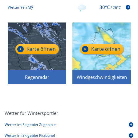
30°C
Wetter Yên Mỹ
/
26°C
Karte öffnen
Karte öffnen
Regenradar
Windgeschwindigkeiten
Wetter für Wintersportler
Wetter im Skigebiet Zugspitze
Wetter im Skigebiet Kitzbühel