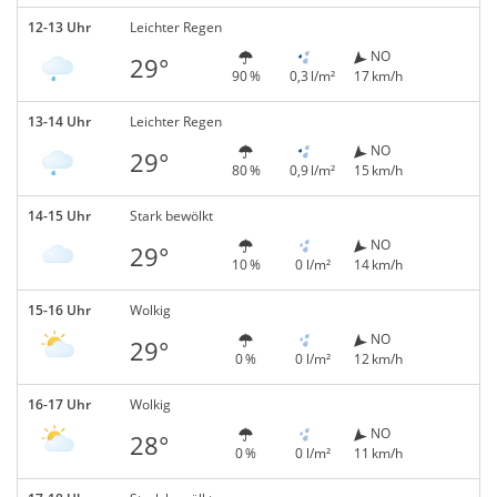
12-13 Uhr
Leichter Regen
NO
29°
90 %
0,3 l/m²
17 km/h
13-14 Uhr
Leichter Regen
NO
29°
80 %
0,9 l/m²
15 km/h
14-15 Uhr
Stark bewölkt
NO
29°
10 %
0 l/m²
14 km/h
15-16 Uhr
Wolkig
NO
29°
0 %
0 l/m²
12 km/h
16-17 Uhr
Wolkig
NO
28°
0 %
0 l/m²
11 km/h