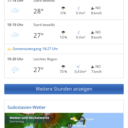
17-18 Uhr
Stark bewölkt
NO
28°
0 %
0 l/m²
8 km/h
18-19 Uhr
Stark bewölkt
NO
27°
10 %
0 l/m²
8 km/h
Sonnenuntergang 18:27 Uhr
19-20 Uhr
Leichter Regen
NO
27°
70 %
0,4 l/m²
7 km/h
Weitere Stunden anzeigen
Südostasien-Wetter