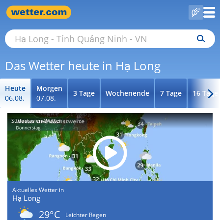
Das Wetter heute in Hạ Long
Heute
Morgen
3 Tage
Wochenende
7 Tage
16 Tage
06.08.
07.08.
Südostasien-Wetter
Aktuelles Wetter in
Hạ Long
29°C
Leichter Regen