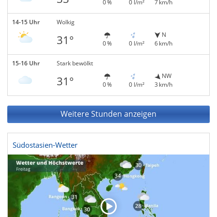
0 %
0 l/m²
7 km/h
14-15 Uhr
Wolkig
N
31°
0 %
0 l/m²
6 km/h
15-16 Uhr
Stark bewölkt
NW
31°
0 %
0 l/m²
3 km/h
Weitere Stunden anzeigen
Südostasien-Wetter