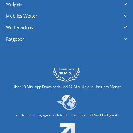
Widgets
Regenradar
Windgeschwindigkeiten
Temperatur
Sonnenschein
Wassertemperatur
Mobiles Wetter
iPhone Wetter
iPad Wetter
Android Wetter
Wettervideos
Nachrichten
Deutschlandwetter
Schweizwetter
Österreichwetter
Regionalwetter
Wetter in Europa
Wetter Weltweit
Wetterlexikon
Promi-News
Ratgeber
Biowetter
Glätteindex
Reiseziel Finder
Erkältungswetter
Klima & Umwelt
Über 10 Mio. App Downloads und 22 Mio. Unique User pro Monat
wetter.com engagiert sich für Klimaschutz und Nachhaltigkeit