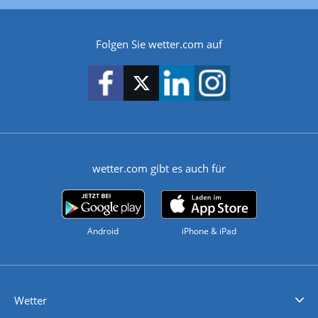
Folgen Sie wetter.com auf
wetter.com gibt es auch für
Android
iPhone & iPad
Wetter
Videovorhersagen
Kolumnen
Unwetterwarnungen
wetter.com Deutschland
wetter.com Schweiz
wetter.com Österreich
Werben
Homepage Widget
Wetter API
Wetter- und Geodaten - meteonomiqs.com
tiempo.es
meteos24.fr
ilmeteo24.it
pogoda24.pl
weather24.co.uk