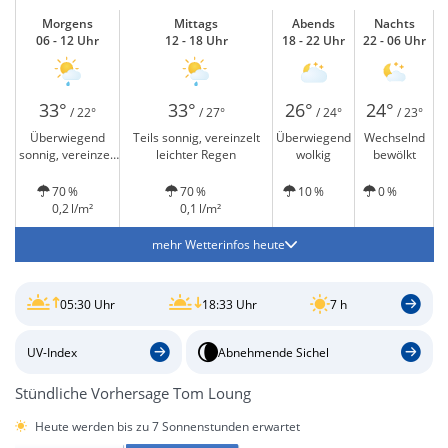
Morgens
Mittags
Abends
Nachts
06 - 12 Uhr
12 - 18 Uhr
18 - 22 Uhr
22 - 06 Uhr
33°
33°
26°
24°
/ 22°
/ 27°
/ 24°
/ 23°
Überwiegend
Teils sonnig, vereinzelt
Überwiegend
Wechselnd
sonnig, vereinzelt
leichter Regen
wolkig
bewölkt
leichter Regen
70 %
70 %
10 %
0 %
0,2 l/m²
0,1 l/m²
mehr Wetterinfos heute
05:30 Uhr
18:33 Uhr
7 h
UV-Index
Abnehmende Sichel
Stündliche Vorhersage Tom Loung
Heute werden bis zu 7 Sonnenstunden erwartet