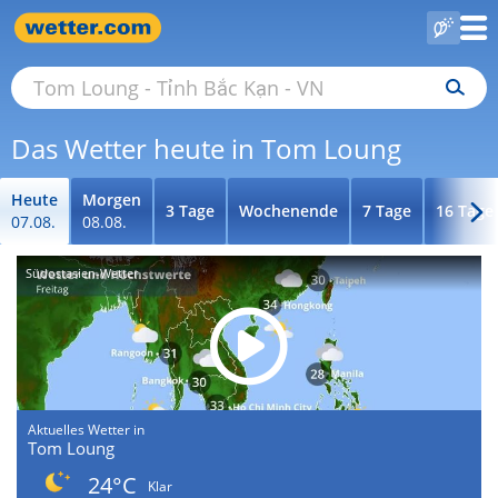
Das Wetter heute in Tom Loung
Heute
Morgen
3 Tage
Wochenende
7 Tage
16 Tage
07.08.
08.08.
Südostasien-Wetter
Aktuelles Wetter in
Tom Loung
24°C
Klar