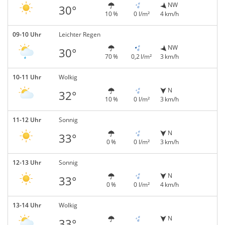
NW
30°
10 %
0 l/m²
4 km/h
09-10 Uhr
Leichter Regen
NW
30°
70 %
0,2 l/m²
3 km/h
10-11 Uhr
Wolkig
N
32°
10 %
0 l/m²
3 km/h
11-12 Uhr
Sonnig
N
33°
0 %
0 l/m²
3 km/h
12-13 Uhr
Sonnig
N
33°
0 %
0 l/m²
4 km/h
13-14 Uhr
Wolkig
N
33°