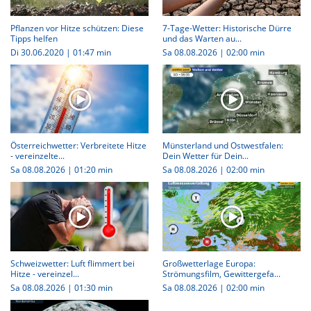
Pflanzen vor Hitze schützen: Diese
7-Tage-Wetter: Historische Dürre
Tipps helfen
und das Warten au...
Di 30.06.2020
|
01:47 min
Sa 08.08.2026
|
02:00 min
Österreichwetter: Verbreitete Hitze
Münsterland und Ostwestfalen:
- vereinzelte...
Dein Wetter für Dein...
Sa 08.08.2026
|
01:20 min
Sa 08.08.2026
|
02:00 min
Schweizwetter: Luft flimmert bei
Großwetterlage Europa:
Hitze - vereinzel...
Strömungsfilm, Gewittergefa...
Sa 08.08.2026
|
01:30 min
Sa 08.08.2026
|
02:00 min