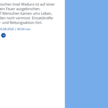
ischen Insel Madura ist auf einer
 ein Feuer ausgebrochen.
In 5.000 Metern H
nf Menschen kamen ums Leben,
en noch vermisst. Einsatzkräfte
Antilopenkälber a
- und Rettungsaktion fort.
Gletscherfluss ger
03.08.2026
|
00:34 min
Ranger im Changtang-Nation
auf über 5.200 Metern Höh
Gletscherwasser: Die Helfer
Juli neugeborene Tibet-Anti
Überqueren des Senlong-Z
der Strömung mitgerissen 
diesem Jahr.
Veröffentlicht:
Di 04.08.2026
|
00:
Video ansehen