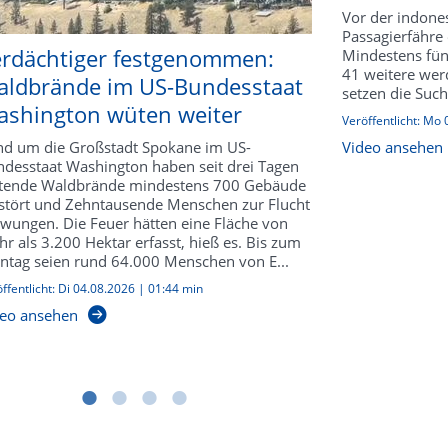
Vor der indones
Passagierfähre
rdächtiger festgenommen:
Mindestens fü
41 weitere werd
ldbrände im US-Bundesstaat
setzen die Such
shington wüten weiter
Veröffentlicht:
Mo 
d um die Großstadt Spokane im US-
Video ansehen
desstaat Washington haben seit drei Tagen
tende Waldbrände mindestens 700 Gebäude
stört und Zehntausende Menschen zur Flucht
wungen. Die Feuer hätten eine Fläche von
r als 3.200 Hektar erfasst, hieß es. Bis zum
tag seien rund 64.000 Menschen von E...
ffentlicht:
Di 04.08.2026
|
01:44 min
eo ansehen