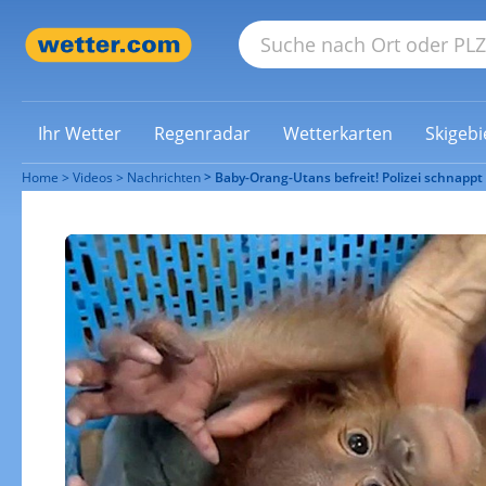
Ihr Wetter
Regenradar
Wetterkarten
Skigebi
Home
Videos
Nachrichten
Baby-Orang-Utans befreit! Polizei schnapp