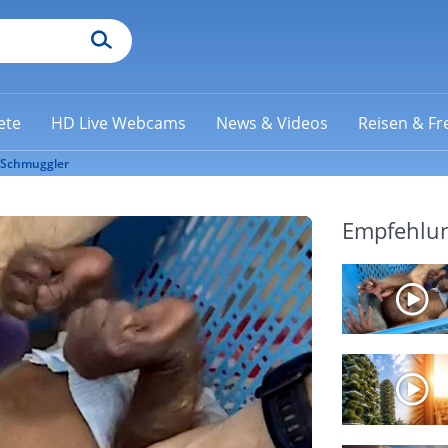
ete
HD Live Webcams
News & Videos
Reisen & Fre
t Schmuggler
Empfehlu