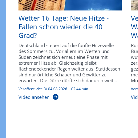
Wetter 16 Tage: Neue Hitze -
Ve
Fallen schon wieder die 40
Wa
Grad?
Wa
Deutschland steuert auf die fünfte Hitzewelle
Run
des Sommers zu. Vor allem im Westen und
Bun
Süden zeichnet sich erneut eine Phase mit
wü
extremer Hitze ab. Gleichzeitig bleibt
zer
flächendeckender Regen weiter aus. Stattdessen
gez
sind nur örtliche Schauer und Gewitter zu
meh
erwarten. Die Dürre dürfte sich dadurch weit...
Mon
Veröffentlicht:
Di 04.08.2026
|
02:44 min
Verö
Video ansehen
Vid