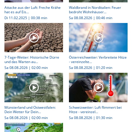
Attacke aus der Luft: Freche Krähe
Waldbrand in Norditalien: Feuer
hat es auf Eis...
bedroht Wohnhäuser...
Di 11.02.2025
|
00:38 min
Sa 08.08.2026
|
00:46 min
7-Tage-Wetter: Historische Dürre
Österreichwetter: Verbreitete Hitze
und das Warten au...
- vereinzelte...
Sa 08.08.2026
|
02:00 min
Sa 08.08.2026
|
01:20 min
Münsterland und Ostwestfalen:
Schweizwetter: Luft flimmert bei
Dein Wetter für Dein...
Hitze - vereinzel...
Sa 08.08.2026
|
02:00 min
Sa 08.08.2026
|
01:30 min