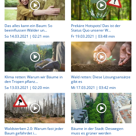
Das alles kann ein Baum: So
Prekäre Hotspots! Das ist der
beeinflussen Wälder un...
Status Quo unserer W...
So 14.03.2021
|
02:21 min
Fr 19.03.2021
|
03:48 min
Klima retten: Warum wir Bäume in
Wald retten: Diese Lösungsansätze
den Tropen pflanz...
gibt es
Sa 13.03.2021
|
02:20 min
Mi 17.03.2021
|
03:42 min
Waldsterben 2.0: Warum fast jeder
Bäume in der Stadt: Deswegen
Baum gefährdet i...
muss es grüner werden