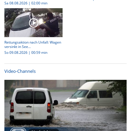
Sa 08.08.2026
|
02:00 min
Rettungsaktion nach Unfall: Wagen
versinkt in See...
So 09.08.2026
|
00:59 min
Video-Channels