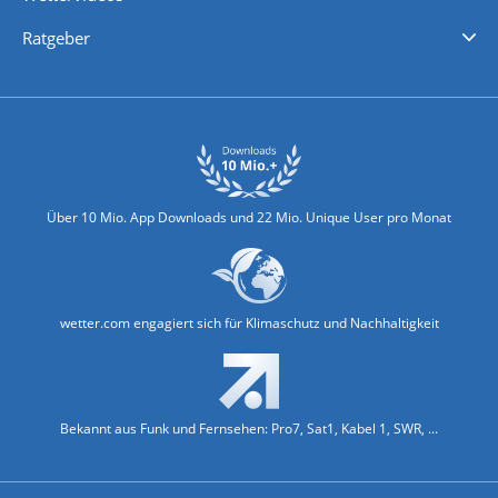
Nachrichten
Deutschlandwetter
Schweizwetter
Österreichwetter
Regionalwetter
Wetter in Europa
Wetter Weltweit
Wetterlexikon
Promi-News
Ratgeber
Biowetter
Glätteindex
Reiseziel Finder
Erkältungswetter
Klima & Umwelt
Über 10 Mio. App Downloads und 22 Mio. Unique User pro Monat
wetter.com engagiert sich für Klimaschutz und Nachhaltigkeit
Bekannt aus Funk und Fernsehen: Pro7, Sat1, Kabel 1, SWR, ...