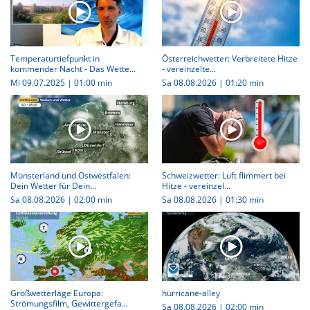
Temperaturtiefpunkt in
Österreichwetter: Verbreitete Hitze
kommender Nacht - Das Wette...
- vereinzelte...
Mi 09.07.2025
|
01:00 min
Sa 08.08.2026
|
01:20 min
Münsterland und Ostwestfalen:
Schweizwetter: Luft flimmert bei
Dein Wetter für Dein...
Hitze - vereinzel...
Sa 08.08.2026
|
02:00 min
Sa 08.08.2026
|
01:30 min
Großwetterlage Europa:
hurricane-alley
Strömungsfilm, Gewittergefa...
Sa 08.08.2026
|
02:00 min