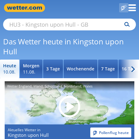
Das Wetter heute in Kingston upon
Hull
Heute
Morgen
3 Tage
Wochenende
7 Tage
16 Tage
10.08.
11.08.
Wetter England, Irland, Schottland, Nordirland, Wales
Aktuelles Wetter in
Pollenflug heute
Kingston upon Hull