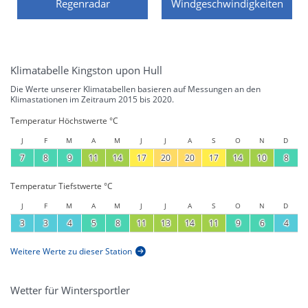
Regenradar
Windgeschwindigkeiten
Klimatabelle Kingston upon Hull
Die Werte unserer Klimatabellen basieren auf Messungen an den
Klimastationen im Zeitraum 2015 bis 2020.
Temperatur Höchstwerte °C
J
F
M
A
M
J
J
A
S
O
N
D
7
8
9
11
14
17
20
20
17
14
10
8
Temperatur Tiefstwerte °C
J
F
M
A
M
J
J
A
S
O
N
D
3
3
4
5
8
11
13
14
11
9
6
4
Weitere Werte zu dieser Station
Wetter für Wintersportler