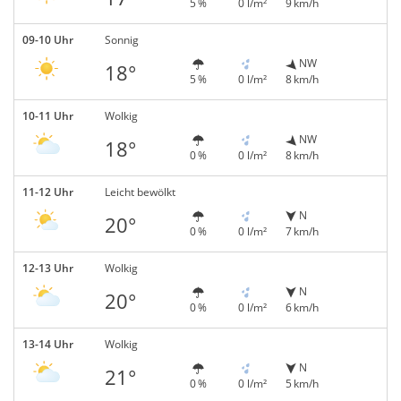
5 %
0 l/m²
9 km/h
09-10 Uhr
Sonnig
NW
18°
5 %
0 l/m²
8 km/h
10-11 Uhr
Wolkig
NW
18°
0 %
0 l/m²
8 km/h
11-12 Uhr
Leicht bewölkt
N
20°
0 %
0 l/m²
7 km/h
12-13 Uhr
Wolkig
N
20°
0 %
0 l/m²
6 km/h
13-14 Uhr
Wolkig
N
21°
0 %
0 l/m²
5 km/h