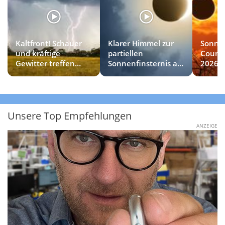
Kaltfront! Schauer
Klarer Himmel zur
Sonnen
und kräftige
partiellen
Countd
Gewitter treffen
Sonnenfinsternis am
2026
diese Regionen
Mittwoch?
Unsere Top Empfehlungen
ANZEIGE