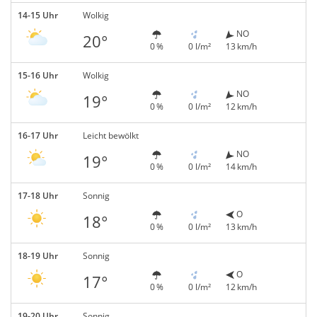
14-15 Uhr
Wolkig
NO
20°
0 %
0 l/m²
13 km/h
15-16 Uhr
Wolkig
NO
19°
0 %
0 l/m²
12 km/h
16-17 Uhr
Leicht bewölkt
NO
19°
0 %
0 l/m²
14 km/h
17-18 Uhr
Sonnig
O
18°
0 %
0 l/m²
13 km/h
18-19 Uhr
Sonnig
O
17°
0 %
0 l/m²
12 km/h
19-20 Uhr
Sonnig