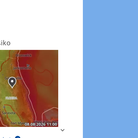
siko
Windböen
Windböen heute