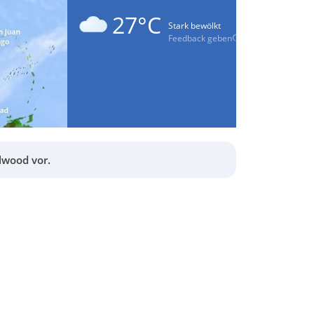
27°C
Stark bewölkt
Feedback geben
lwood vor.