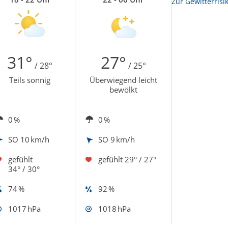
Zur Sonnenscheindauerkarte
Zur Gewitterrisi
31°
27°
/ 28°
/ 25°
Teils sonnig
Überwiegend leicht
bewölkt
0 %
0 %
SO
10 km/h
SO
9 km/h
gefühlt
gefühlt
29° / 27°
34° / 30°
74 %
92 %
1017 hPa
1018 hPa