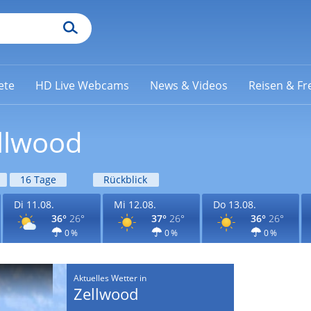
ete
HD Live Webcams
News & Videos
Reisen & Fre
ellwood
16 Tage
Rückblick
Di 11.08.
Mi 12.08.
Do 13.08.
36°
26°
37°
26°
36°
26°
0 %
0 %
0 %
Aktuelles Wetter in
Zellwood