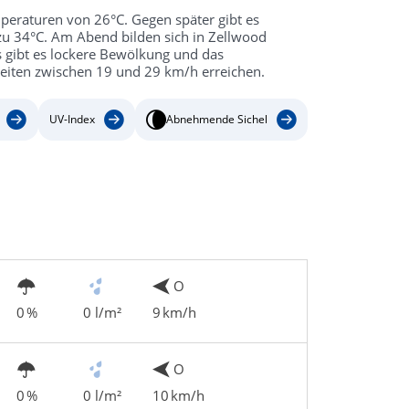
peraturen von 26°C. Gegen später gibt es
u 34°C. Am Abend bilden sich in Zellwood
s gibt es lockere Bewölkung und das
eiten zwischen 19 und 29 km/h erreichen.
UV-Index
Abnehmende Sichel
O
0 %
0 l/m²
9 km/h
O
0 %
0 l/m²
10 km/h