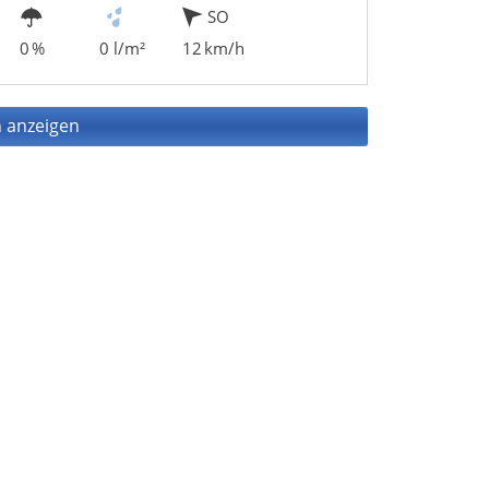
SO
0 %
0 l/m²
12 km/h
 anzeigen