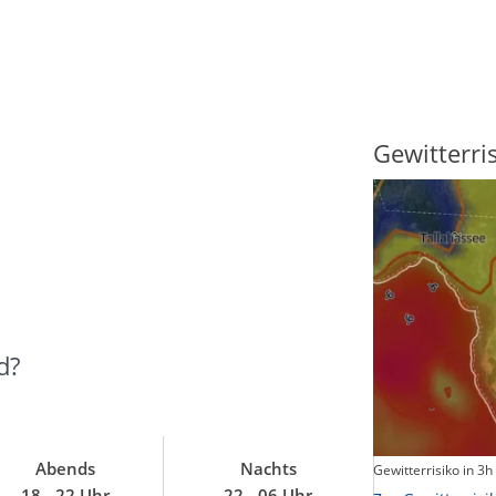
Sonnenscheindauer
Gewitterri
d?
Abends
Nachts
Sonnenschein heute
Gewitterrisiko in 3h
18 - 22 Uhr
22 - 06 Uhr