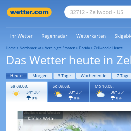
Ihr Wetter
Regenradar
Wetterkarten
Skigebi
Home
Nordamerika
Vereinigte Staaten
Florida
Zellwood
Heute
Das Wetter heute in Z
Heute
Morgen
3 Tage
Wochenende
7 Tage
Sa 08.08.
So 09.08.
Mo 10.08.
34°
26°
33°
25°
36°
25°
0 %
0 %
0 %
Karibik-Wetter