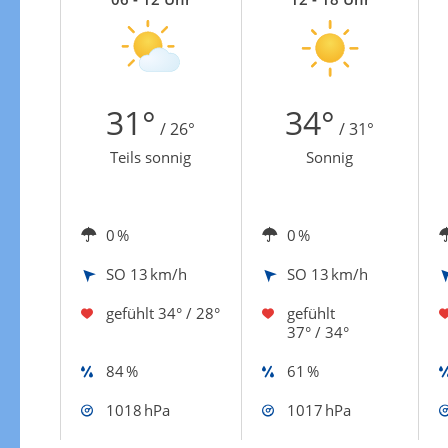
Zur Windgeschwindigkeitenkarte
31°
34°
/ 26°
/ 31°
Teils sonnig
Sonnig
0 %
0 %
SO
13 km/h
SO
13 km/h
gefühlt
34° / 28°
gefühlt
37° / 34°
84 %
61 %
1018 hPa
1017 hPa