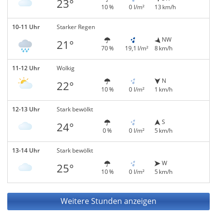
23°
10 %
0 l/m²
13 km/h
10-11 Uhr
Starker Regen
NW
21°
70 %
19,1 l/m²
8 km/h
11-12 Uhr
Wolkig
N
22°
10 %
0 l/m²
1 km/h
12-13 Uhr
Stark bewölkt
S
24°
0 %
0 l/m²
5 km/h
13-14 Uhr
Stark bewölkt
W
25°
10 %
0 l/m²
5 km/h
Weitere Stunden anzeigen