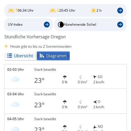
06:34 Uhr
20:45 Uhr
2 h
UV-Index
Abnehmende Sichel
Stündliche Vorhersage Oregon
Heute gibt es bis zu 2 Sonnenstunden
Übersicht
Diagramm
02-03 Uhr
Stark bewölkt
SO
23°
0 %
0 l/m²
2 km/h
03-04 Uhr
Stark bewölkt
O
23°
0 %
0 l/m²
2 km/h
04-05 Uhr
Stark bewölkt
NO
23°