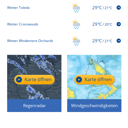
29°C
Wetter Toledo
/
21°C
29°C
Wetter Crosswoods
/
20°C
29°C
Wetter Windemere Orchards
/
21°C
Karte öffnen
Karte öffnen
Regenradar
Windgeschwindigkeiten