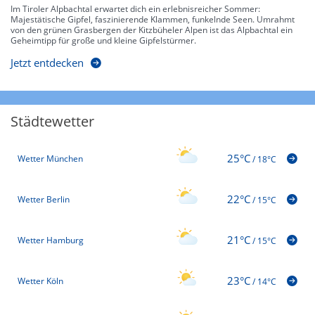
Im Tiroler Alpbachtal erwartet dich ein erlebnisreicher Sommer:
Majestätische Gipfel, faszinierende Klammen, funkelnde Seen. Umrahmt
von den grünen Grasbergen der Kitzbüheler Alpen ist das Alpbachtal ein
Geheimtipp für große und kleine Gipfelstürmer.
Jetzt entdecken
Städtewetter
25°C
Wetter München
/
18°C
22°C
Wetter Berlin
/
15°C
21°C
Wetter Hamburg
/
15°C
23°C
Wetter Köln
/
14°C