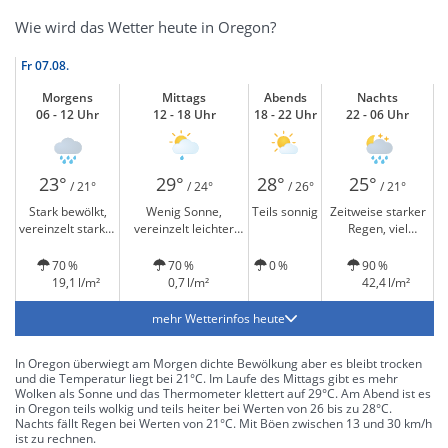
Wie wird das Wetter heute in Oregon?
Fr
07.08.
Morgens
Mittags
Abends
Nachts
06 - 12 Uhr
12 - 18 Uhr
18 - 22 Uhr
22 - 06 Uhr
23°
29°
28°
25°
/ 21°
/ 24°
/ 26°
/ 21°
Stark bewölkt,
Wenig Sonne,
Teils sonnig
Zeitweise starker
vereinzelt starker
vereinzelt leichter
Regen, viel
Regen
Regen
Niederschlag
70 %
70 %
0 %
90 %
19,1 l/m²
0,7 l/m²
42,4 l/m²
mehr Wetterinfos heute
In Oregon überwiegt am Morgen dichte Bewölkung aber es bleibt trocken
und die Temperatur liegt bei 21°C. Im Laufe des Mittags gibt es mehr
Wolken als Sonne und das Thermometer klettert auf 29°C. Am Abend ist es
in Oregon teils wolkig und teils heiter bei Werten von 26 bis zu 28°C.
Nachts fällt Regen bei Werten von 21°C. Mit Böen zwischen 13 und 30 km/h
ist zu rechnen.