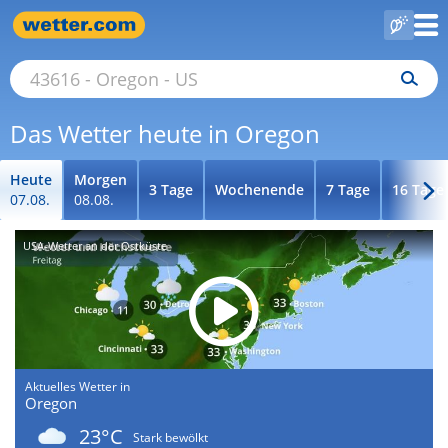
Das Wetter heute in Oregon
Heute
Morgen
3 Tage
Wochenende
7 Tage
16 Tage
07.08.
08.08.
USA-Wetter an der Ostküste
Aktuelles Wetter in
Oregon
23°C
Stark bewölkt