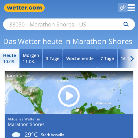
Das Wetter heute in Marathon Shores
Heute
Morgen
3 Tage
Wochenende
7 Tage
16 Tage
10.08.
11.08.
Karibik-Wetter
Aktuelles Wetter in
Marathon Shores
29°C
Stark bewölkt