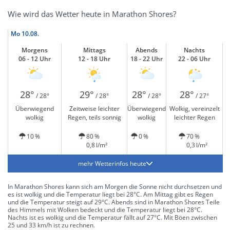
Wie wird das Wetter heute in Marathon Shores?
Mo
10.08.
Morgens
Mittags
Abends
Nachts
06 - 12 Uhr
12 - 18 Uhr
18 - 22 Uhr
22 - 06 Uhr
28°
29°
28°
28°
/ 28°
/ 28°
/ 28°
/ 27°
Überwiegend
Zeitweise leichter
Überwiegend
Wolkig, vereinzelt
wolkig
Regen, teils sonnig
wolkig
leichter Regen
10 %
80 %
0 %
70 %
0,8 l/m²
0,3 l/m²
mehr Wetterinfos heute
In Marathon Shores kann sich am Morgen die Sonne nicht durchsetzen und
es ist wolkig und die Temperatur liegt bei 28°C. Am Mittag gibt es Regen
und die Temperatur steigt auf 29°C. Abends sind in Marathon Shores Teile
des Himmels mit Wolken bedeckt und die Temperatur liegt bei 28°C.
Nachts ist es wolkig und die Temperatur fällt auf 27°C. Mit Böen zwischen
25 und 33 km/h ist zu rechnen.