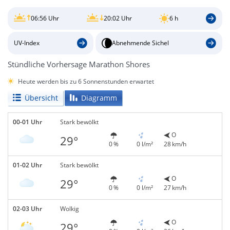
06:56 Uhr
20:02 Uhr
6 h
UV-Index
Abnehmende Sichel
Stündliche Vorhersage Marathon Shores
Heute werden bis zu 6 Sonnenstunden erwartet
Übersicht
Diagramm
00-01 Uhr
Stark bewölkt
O
29°
0 %
0 l/m²
28 km/h
01-02 Uhr
Stark bewölkt
O
29°
0 %
0 l/m²
27 km/h
02-03 Uhr
Wolkig
O
29°