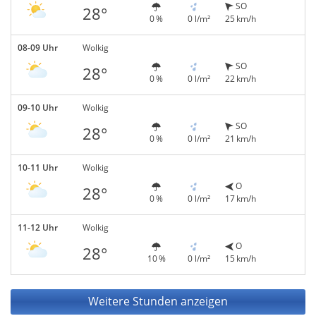
SO
28°
0 %
0 l/m²
25 km/h
08-09 Uhr
Wolkig
SO
28°
0 %
0 l/m²
22 km/h
09-10 Uhr
Wolkig
SO
28°
0 %
0 l/m²
21 km/h
10-11 Uhr
Wolkig
O
28°
0 %
0 l/m²
17 km/h
11-12 Uhr
Wolkig
O
28°
10 %
0 l/m²
15 km/h
Weitere Stunden anzeigen