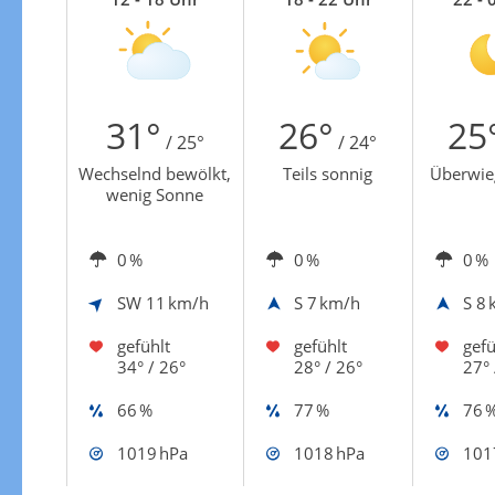
Zur Windgeschwindigkeitenkarte
31°
26°
25
/ 25°
/ 24°
Wechselnd bewölkt,
Teils sonnig
Überwie
wenig Sonne
0 %
0 %
0 %
SW
11 km/h
S
7 km/h
S
8 
gefühlt
gefühlt
gefü
34° / 26°
28° / 26°
27° 
66 %
77 %
76 
1019 hPa
1018 hPa
101