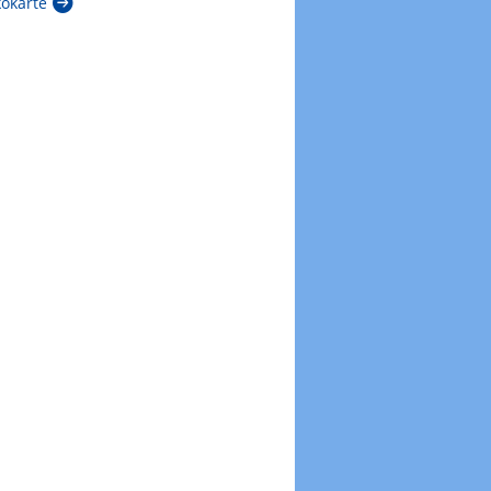
kokarte
Zur Windböenkarte