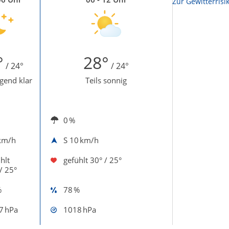
Zur Sonnenscheindauerkarte
Zur Gewitterrisi
°
28°
/ 24°
/ 24°
gend klar
Teils sonnig
0 %
km/h
S
10 km/h
hlt
gefühlt
30° / 25°
/ 25°
%
78 %
7 hPa
1018 hPa