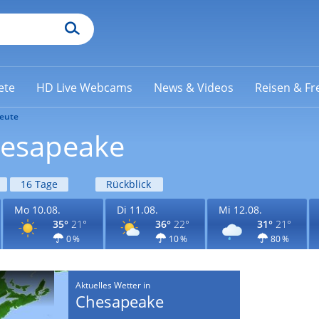
ete
HD Live Webcams
News & Videos
Reisen & Fre
eute
hesapeake
16 Tage
Rückblick
Mo 10.08.
Di 11.08.
Mi 12.08.
35°
21°
36°
22°
31°
21°
0 %
10 %
80 %
Aktuelles Wetter in
Chesapeake