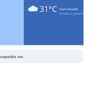
31°C
Stark bewölkt
Feedback geben
esapeake vor.