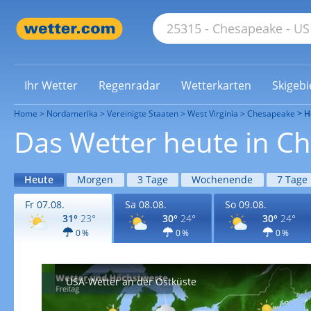
Ihr Wetter
Regenradar
Wetterkarten
Skigebi
Home
Nordamerika
Vereinigte Staaten
West Virginia
Chesapeake
H
Das Wetter heute in C
Heute
Morgen
3 Tage
Wochenende
7 Tage
Fr 07.08.
Sa 08.08.
So 09.08.
31°
23°
30°
24°
30°
24°
0 %
0 %
0 %
USA-Wetter an der Ostküste