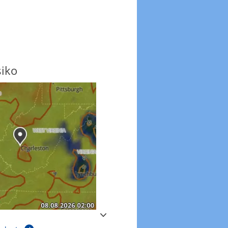
siko
Windböen
Windböen heute