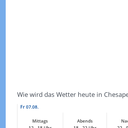
Windgeschwindigkeiten
Wie wird das Wetter heute in Chesap
Fr
07.08.
Mittags
Abends
Na
Windgeschwindigkeiten in 3h
12 - 18 Uhr
18 - 22 Uhr
22 - 