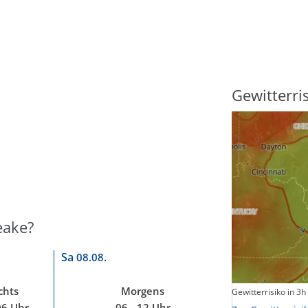
Sonnenscheindauer
Gewitterri
eake?
Sa
08.08.
chts
Morgens
Sonnenschein heute
Gewitterrisiko in 3h
06 Uhr
06 - 12 Uhr