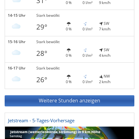
31°
0 %
0 l/m²
9 km/h
14-15 Uhr
Stark bewölkt
SW
29°
0 %
0 l/m²
7 km/h
15-16 Uhr
Stark bewölkt
SW
28°
0 %
0 l/m²
4 km/h
16-17 Uhr
Stark bewölkt
NW
26°
0 %
0 l/m²
2 km/h
Weitere Stunden anzeigen
Jetstream - 5-Tages-Vorhersage