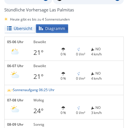
Stündliche Vorhersage Las Palmitas
Heute gibt es bis zu 4 Sonnenstunden
Übersicht
Diagramm
05-06 Uhr
Bewölkt
NO
21°
0 %
0 l/m²
4 km/h
06-07 Uhr
Bewölkt
NO
21°
0 %
0 l/m²
4 km/h
Sonnenaufgang 06:25 Uhr
07-08 Uhr
Wolkig
NO
24°
0 %
0 l/m²
3 km/h
08-09 Uhr
Sonnig