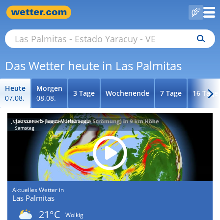
Das Wetter heute in Las Palmitas
Heute
Morgen
3 Tage
Wochenende
7 Tage
16 Tage
07.08.
08.08.
Jetstream - 5-Tages-Vorhersage
Aktuelles Wetter in
Las Palmitas
21°C
Wolkig