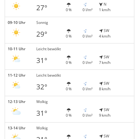
N
27°
0 %
0 l/m²
1 km/h
09-10 Uhr
Sonnig
SW
29°
0 %
0 l/m²
4 km/h
10-11 Uhr
Leicht bewölkt
SW
31°
0 %
0 l/m²
7 km/h
11-12 Uhr
Leicht bewölkt
SW
32°
0 %
0 l/m²
8 km/h
12-13 Uhr
Wolkig
SW
31°
0 %
0 l/m²
9 km/h
13-14 Uhr
Wolkig
SW