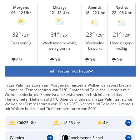
Morgens
Mittags
Abends
Nachts
06 - 12 Uhr
12 - 18 Uhr
18 - 22 Uhr
22 - 06 Uhr
32°
31°
23°
21°
/ 21°
/ 25°
/ 20°
/ 20°
Teils sonnig
Wechselnd bewölkt,
Wechselnd
Überwiegend
wenig Sonne
bewölkt
wolkig
0 %
0 %
0 %
0 %
mehr Wetterinfos heute
In Las Palmitas stören am Morgen nur einzelne Wolken den sonst blauen
Himmel bei Temperaturen von 21°C. Später sind Teile des Himmels mit
Wolken bedeckt, die Sonne ist aber zwischendurch sichtbar und das
Thermometer klettert auf 31°C. Abends bilden sich in Las Palmitas leichte
Wolken bei Temperaturen von 20 bis 23°C. Nachts sind Teile des Himmels
mit Wolken bedeckt bei Tiefsttemperaturen von 20°C.
06:25 Uhr
18:56 Uhr
4 h
UV-Index
Abnehmende Sichel