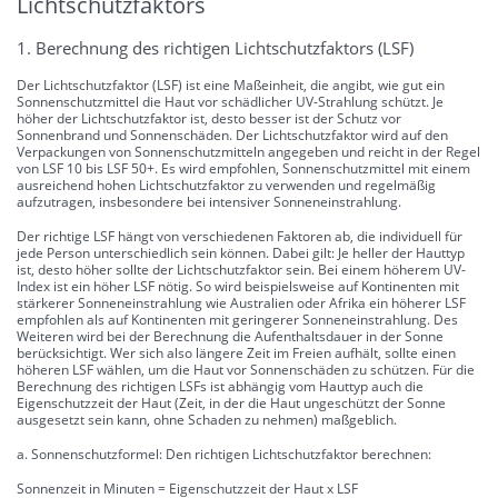
Lichtschutzfaktors
1. Berechnung des richtigen Lichtschutzfaktors (LSF)
Der Lichtschutzfaktor (LSF) ist eine Maßeinheit, die angibt, wie gut ein
Sonnenschutzmittel die Haut vor schädlicher UV-Strahlung schützt. Je
höher der Lichtschutzfaktor ist, desto besser ist der Schutz vor
Sonnenbrand und Sonnenschäden. Der Lichtschutzfaktor wird auf den
Verpackungen von Sonnenschutzmitteln angegeben und reicht in der Regel
von LSF 10 bis LSF 50+. Es wird empfohlen, Sonnenschutzmittel mit einem
ausreichend hohen Lichtschutzfaktor zu verwenden und regelmäßig
aufzutragen, insbesondere bei intensiver Sonneneinstrahlung.
Der richtige LSF hängt von verschiedenen Faktoren ab, die individuell für
jede Person unterschiedlich sein können. Dabei gilt: Je heller der Hauttyp
ist, desto höher sollte der Lichtschutzfaktor sein. Bei einem höherem UV-
Index ist ein höher LSF nötig. So wird beispielsweise auf Kontinenten mit
stärkerer Sonneneinstrahlung wie Australien oder Afrika ein höherer LSF
empfohlen als auf Kontinenten mit geringerer Sonneneinstrahlung. Des
Weiteren wird bei der Berechnung die Aufenthaltsdauer in der Sonne
berücksichtigt. Wer sich also längere Zeit im Freien aufhält, sollte einen
höheren LSF wählen, um die Haut vor Sonnenschäden zu schützen. Für die
Berechnung des richtigen LSFs ist abhängig vom Hauttyp auch die
Eigenschutzzeit der Haut (Zeit, in der die Haut ungeschützt der Sonne
ausgesetzt sein kann, ohne Schaden zu nehmen) maßgeblich.
a. Sonnenschutzformel: Den richtigen Lichtschutzfaktor berechnen:
Sonnenzeit in Minuten = Eigenschutzzeit der Haut x LSF