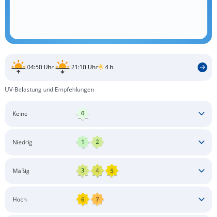
04:50 Uhr
21:10 Uhr
4 h
UV-Belastung und Empfehlungen
Keine
Keine besonderen Schutzmaßnahmen erforderlich
Niedrig
Keine besonderen Schutzmaßnahmen erforderlich
Mäßig
Schatten aufsuchen
Sonnenschutz auftragen
Langärmlige Bekleidung
Sonnenbrille
Hoch
Kopfbedeckung