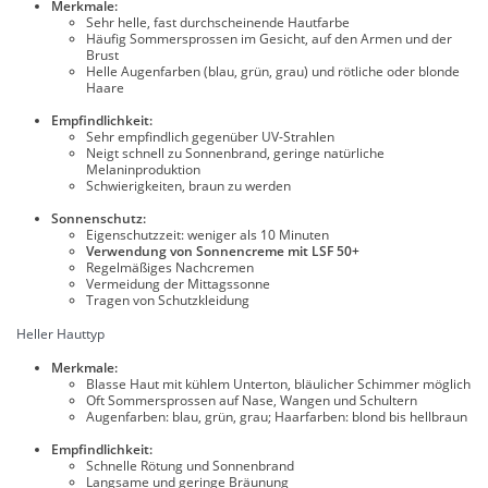
Merkmale:
Sehr helle, fast durchscheinende Hautfarbe
Häufig Sommersprossen im Gesicht, auf den Armen und der
Brust
Helle Augenfarben (blau, grün, grau) und rötliche oder blonde
Haare
Empfindlichkeit:
Sehr empfindlich gegenüber UV-Strahlen
Neigt schnell zu Sonnenbrand, geringe natürliche
Melaninproduktion
Schwierigkeiten, braun zu werden
Sonnenschutz:
Eigenschutzzeit: weniger als 10 Minuten
Verwendung von Sonnencreme mit LSF 50+
Regelmäßiges Nachcremen
Vermeidung der Mittagssonne
Tragen von Schutzkleidung
Heller Hauttyp
Merkmale:
Blasse Haut mit kühlem Unterton, bläulicher Schimmer möglich
Oft Sommersprossen auf Nase, Wangen und Schultern
Augenfarben: blau, grün, grau; Haarfarben: blond bis hellbraun
Empfindlichkeit:
Schnelle Rötung und Sonnenbrand
Langsame und geringe Bräunung