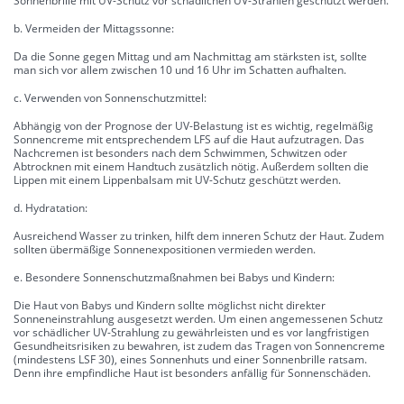
Sonnenbrille mit UV-Schutz vor schädlichen UV-Strahlen geschützt werden.
b. Vermeiden der Mittagssonne:
Da die Sonne gegen Mittag und am Nachmittag am stärksten ist, sollte
man sich vor allem zwischen 10 und 16 Uhr im Schatten aufhalten.
c. Verwenden von Sonnenschutzmittel:
Abhängig von der Prognose der UV-Belastung ist es wichtig, regelmäßig
Sonnencreme mit entsprechendem LFS auf die Haut aufzutragen. Das
Nachcremen ist besonders nach dem Schwimmen, Schwitzen oder
Abtrocknen mit einem Handtuch zusätzlich nötig. Außerdem sollten die
Lippen mit einem Lippenbalsam mit UV-Schutz geschützt werden.
d. Hydratation:
Ausreichend Wasser zu trinken, hilft dem inneren Schutz der Haut. Zudem
sollten übermäßige Sonnenexpositionen vermieden werden.
e. Besondere Sonnenschutzmaßnahmen bei Babys und Kindern:
Die Haut von Babys und Kindern sollte möglichst nicht direkter
Sonneneinstrahlung ausgesetzt werden. Um einen angemessenen Schutz
vor schädlicher UV-Strahlung zu gewährleisten und es vor langfristigen
Gesundheitsrisiken zu bewahren, ist zudem das Tragen von Sonnencreme
(mindestens LSF 30), eines Sonnenhuts und einer Sonnenbrille ratsam.
Denn ihre empfindliche Haut ist besonders anfällig für Sonnenschäden.