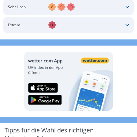
Schatten aufsuchen
Sonnenschutz auftragen
Langärmlige Bekleidung
Sonnenbrille
Sehr Hoch
Kopfbedeckung
Schatten aufsuchen
Sonnenschutz auftragen
Langärmlige Bekleidung
Sonnenbrille
Extrem
Kopfbedeckung
Schatten aufsuchen
Sonnenschutz auftragen
Langärmlige Bekleidung
Sonnenbrille
Kopfbedeckung
Möglichst drinnen aufhalten
Tipps für die Wahl des richtigen