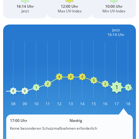
16:14 Uhr
12:00 Uhr
10:00 Uhr
Jetzt
Max UV-Index
Min UV-Index
Jetzt
16:14 Uhr
07
08
09
10
11
12
13
L
14
15
16
17
18
17:00 Uhr
Niedrig
Keine besonderen Schutzmaßnahmen erforderlich