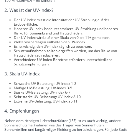
150 Minuten*0.4 = 60 Minuten
2. Was ist der UV-Index?
Der UV-Index misst die Intensität der UV-Strahlung auf der
Erdoberfläche.
Höherer UV-Index bedeutet stärkere UV-Strahlung und höheres
Risiko für Sonnenbrand und Hautschäden.
Der UV-Index wird auf einer Skala von 0 bis 11+ gemessen.
Wettervorhersagen enthalten den UV-Index.
Es ist wichtig, den UV-Index täglich zu beachten.
Schutzmaßnahmen sollten ergriffen werden, um das Risiko von
Hautschäden zu reduzieren.
Verschiedene UV-Index-Bereiche erfordern unterschiedliche
Schutzempfehlungen.
3. Skala UV-Index
Schwache UV-Belastung: UV-Index 1-2
Mäßige UV-Belastung: UV-Index 3-5
Starke UV-Belastung: UV-Index 6-7
Sehr starke UV-Belastung: UV-Index 8-10
Extreme UV-Belastung: UV-Index ab 11
4. Empfehlungen
Neben dem richtigen Lichtschutzfaktor (LSF) ist es auch wichtig, andere
Sonnenschutzmaßnahmen wie das Tragen von Sonnenhüten,
Sonnenbrillen und langärmliger Kleidung zu berücksichtigen. Für jede Stufe