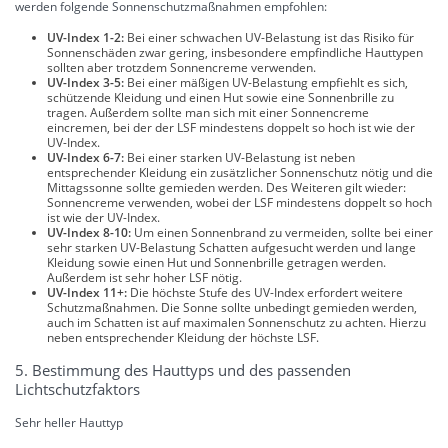
werden folgende Sonnenschutzmaßnahmen empfohlen:
UV-Index 1-2:
Bei einer schwachen UV-Belastung ist das Risiko für
Sonnenschäden zwar gering, insbesondere empfindliche Hauttypen
sollten aber trotzdem Sonnencreme verwenden.
UV-Index 3-5:
Bei einer mäßigen UV-Belastung empfiehlt es sich,
schützende Kleidung und einen Hut sowie eine Sonnenbrille zu
tragen. Außerdem sollte man sich mit einer Sonnencreme
eincremen, bei der der LSF mindestens doppelt so hoch ist wie der
UV-Index.
UV-Index 6-7:
Bei einer starken UV-Belastung ist neben
entsprechender Kleidung ein zusätzlicher Sonnenschutz nötig und die
Mittagssonne sollte gemieden werden. Des Weiteren gilt wieder:
Sonnencreme verwenden, wobei der LSF mindestens doppelt so hoch
ist wie der UV-Index.
UV-Index 8-10:
Um einen Sonnenbrand zu vermeiden, sollte bei einer
sehr starken UV-Belastung Schatten aufgesucht werden und lange
Kleidung sowie einen Hut und Sonnenbrille getragen werden.
Außerdem ist sehr hoher LSF nötig.
UV-Index 11+:
Die höchste Stufe des UV-Index erfordert weitere
Schutzmaßnahmen. Die Sonne sollte unbedingt gemieden werden,
auch im Schatten ist auf maximalen Sonnenschutz zu achten. Hierzu
neben entsprechender Kleidung der höchste LSF.
5. Bestimmung des Hauttyps und des passenden
Lichtschutzfaktors
Sehr heller Hauttyp