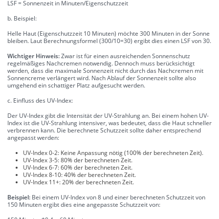
LSF = Sonnenzeit in Minuten/Eigenschutzzeit
b. Beispiel:
Helle Haut (Eigenschutzzeit 10 Minuten) möchte 300 Minuten in der Sonne
bleiben. Laut Berechnungsformel (300/10=30) ergibt dies einen LSF von 30.
Wichtiger Hinweis:
Zwar ist für einen ausreichenden Sonnenschutz
regelmäßiges Nachcremen notwendig. Dennoch muss berücksichtigt
werden, dass die maximale Sonnenzeit nicht durch das Nachcremen mit
Sonnencreme verlängert wird. Nach Ablauf der Sonnenzeit sollte also
umgehend ein schattiger Platz aufgesucht werden.
c. Einfluss des UV-Index:
Der UV-Index gibt die Intensität der UV-Strahlung an. Bei einem hohen UV-
Index ist die UV-Strahlung intensiver, was bedeutet, dass die Haut schneller
verbrennen kann. Die berechnete Schutzzeit sollte daher entsprechend
angepasst werden:
UV-Index 0-2: Keine Anpassung nötig (100% der berechneten Zeit).
UV-Index 3-5: 80% der berechneten Zeit.
UV-Index 6-7: 60% der berechneten Zeit.
UV-Index 8-10: 40% der berechneten Zeit.
UV-Index 11+: 20% der berechneten Zeit.
Beispiel:
Bei einem UV-Index von 8 und einer berechneten Schutzzeit von
150 Minuten ergibt dies eine angepasste Schutzzeit von: