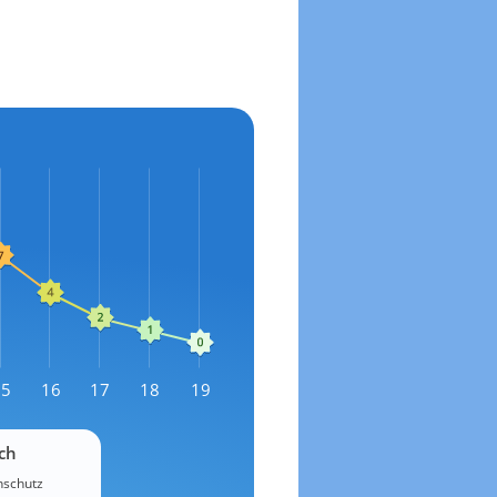
15
16
17
18
19
ch
schutz