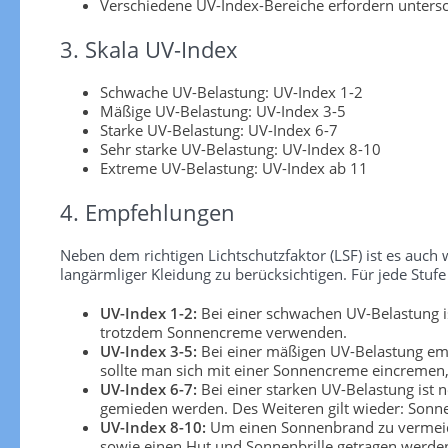
Verschiedene UV-Index-Bereiche erfordern unters
3. Skala UV-Index
Schwache UV-Belastung: UV-Index 1-2
Mäßige UV-Belastung: UV-Index 3-5
Starke UV-Belastung: UV-Index 6-7
Sehr starke UV-Belastung: UV-Index 8-10
Extreme UV-Belastung: UV-Index ab 11
4. Empfehlungen
Neben dem richtigen Lichtschutzfaktor (LSF) ist es au
langärmliger Kleidung zu berücksichtigen. Für jede S
UV-Index 1-2:
Bei einer schwachen UV-Belastung is
trotzdem Sonnencreme verwenden.
UV-Index 3-5:
Bei einer mäßigen UV-Belastung emp
sollte man sich mit einer Sonnencreme eincremen, 
UV-Index 6-7:
Bei einer starken UV-Belastung ist 
gemieden werden. Des Weiteren gilt wieder: Sonn
UV-Index 8-10:
Um einen Sonnenbrand zu vermeiden
sowie einen Hut und Sonnenbrille getragen werden