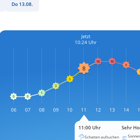
Do 13.08.
Jetzt
10:24 Uhr
L
06
07
08
09
10
11
12
13
14
L
11:00 Uhr
Sehr Ho
Sonnen
Schatten aufsuchen