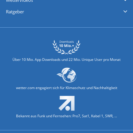
Wettervideos
Nachrichten
Deutschlandwetter
Schweizwetter
Österreichwetter
Regionalwetter
Wetter in Europa
Wetter Weltweit
Wetterlexikon
Promi-News
Ratgeber
Biowetter
Glätteindex
Reiseziel Finder
Erkältungswetter
Klima & Umwelt
Über 10 Mio. App Downloads und 22 Mio. Unique User pro Monat
wetter.com engagiert sich für Klimaschutz und Nachhaltigkeit
Bekannt aus Funk und Fernsehen: Pro7, Sat1, Kabel 1, SWR, ...