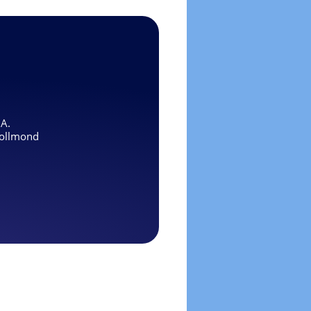
.A.
ollmond