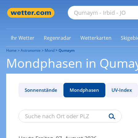
Ihr Wetter
Regenradar
Wetterkarten
Skigebi
Home
Astronomie
Mond
Qumaym
Mondphasen in Quma
Sonnenstände
Mondphasen
UV-Index