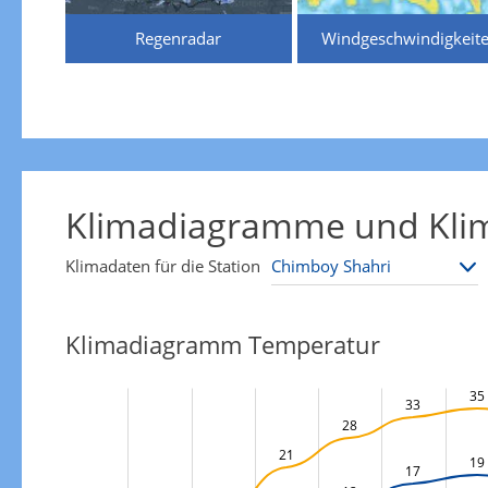
Regenradar
Windgeschwindigkeit
Klimadiagramme und Klim
Klimadaten für die Station
Klimadiagramm Temperatur
35
33
28
21
19
17