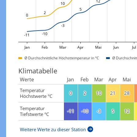
12
10
5
2
0
-3
-10
-11
Jan
Feb
Mar
Apr
Mai
Jun
Jul
Ø Durchschnittliche Höchsttemperatur in °C
Ø Durchschnitt
Klimatabelle
Werte
Jan
Feb
Mar
Apr
Mai
Temperatur
0
2
10
21
28
Höchstwerte °C
Temperatur
-11
-10
-3
5
12
Tiefstwerte °C
Weitere Werte zu dieser Station