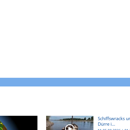
Schiffswracks u
Dürre i...