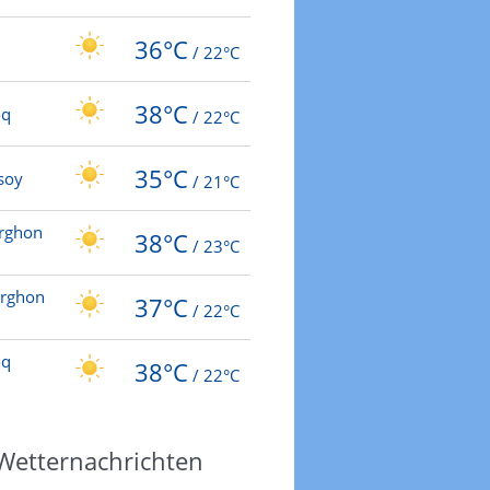
36°C
/
22°C
38°C
oq
/
22°C
35°C
soy
/
21°C
rghon
38°C
/
23°C
ŭrghon
37°C
/
22°C
oq
38°C
/
22°C
 Wetternachrichten