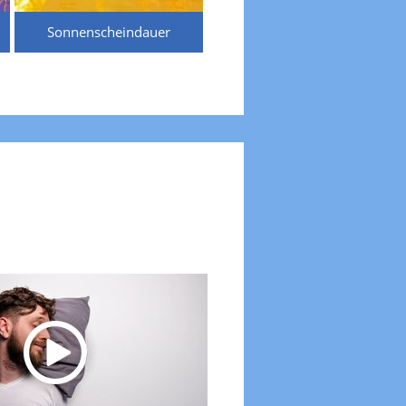
Sonnenscheindauer
Temperaturen