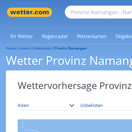
Ihr Wetter
Regenradar
Wetterkarten
Skigebi
Home
Asien
Usbekistan
Provinz Namangan
Wetter Provinz Naman
Wettervorhersage Provi