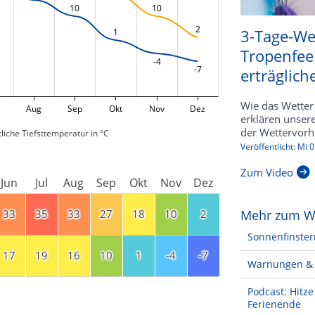
10
10
2
3-Tage-We
1
Tropenfee
-4
-7
erträgliche
Wie das Wetter 
Aug
Sep
Okt
Nov
Dez
erklären unser
der Wettervorh
liche Tiefsttemperatur in °C
Veröffentlicht: Mi 
Zum Video
Jun
Jul
Aug
Sep
Okt
Nov
Dez
33
35
33
27
18
10
2
Mehr zum W
Sonnenfinster
17
19
16
10
1
-4
-7
Warnungen & 
Podcast: Hitz
Ferienende