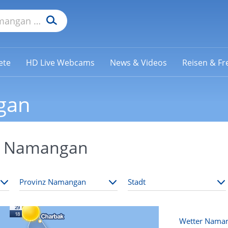
ete
HD Live Webcams
News & Videos
Reisen & Fre
gan
nz Namangan
Wetter Nama