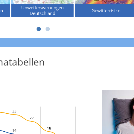
Unwetterwarnungen
en
Gewitterrisiko
Deutschland
atabellen
33
27
18
16