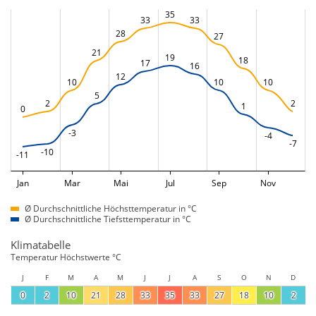
35
33
33
28
27
21
19
18
17
16
12
10
10
10
5
2
2
1
0
-3
-4
-7
-10
-11
Jan
Mar
Mai
Jul
Sep
Nov
Ø Durchschnittliche Höchsttemperatur in °C
Ø Durchschnittliche Tiefsttemperatur in °C
Klimatabelle
Temperatur Höchstwerte °C
J
F
M
A
M
J
J
A
S
O
N
D
0
2
10
21
28
33
35
33
27
18
10
2