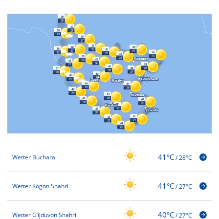
41°C
Wetter Buchara
/
28°C
41°C
Wetter Kogon Shahri
/
27°C
40°C
Wetter G’ijduvon Shahri
/
27°C