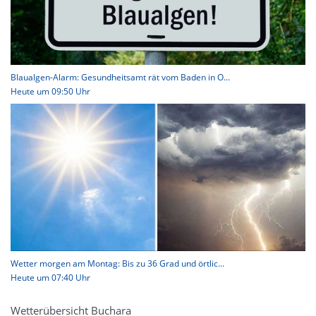
Blaualgen-Alarm: Gesundheitsamt rät vom Baden in O...
Heute um 09:50 Uhr
Wetter morgen am Montag: Bis zu 36 Grad und örtlic...
Heute um 07:40 Uhr
Wetterübersicht Buchara