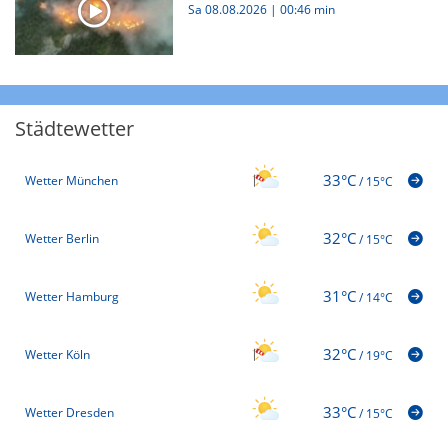
Sa 08.08.2026
|
00:46 min
Städtewetter
33°C
Wetter München
/
15°C
32°C
Wetter Berlin
/
15°C
31°C
Wetter Hamburg
/
14°C
32°C
Wetter Köln
/
19°C
33°C
Wetter Dresden
/
15°C