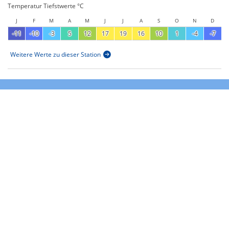
Temperatur Tiefstwerte °C
J
F
M
A
M
J
J
A
S
O
N
D
-11
-10
-3
5
12
17
19
16
10
1
-4
-7
Weitere Werte zu dieser Station