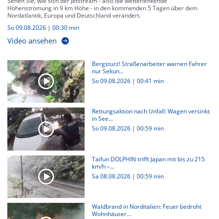
Sehen Sie, wie sich der Jetstream - also die wetterlenkende
Höhenströmung in 9 km Höhe - in den kommenden 5 Tagen über dem
Nordatlantik, Europa und Deutschland verändert.
So 09.08.2026
|
00:30 min
Video ansehen
Bergsturz! Straßenarbeiter warnen Fahrer
nur Sekun...
So 09.08.2026
|
00:41 min
Rettungsaktion nach Unfall: Wagen versinkt
in See...
So 09.08.2026
|
00:59 min
Taifun DOLPHIN trifft Japan mit bis zu 215
km/h –...
Sa 08.08.2026
|
00:59 min
Waldbrand in Norditalien: Feuer bedroht
Wohnhäuser...