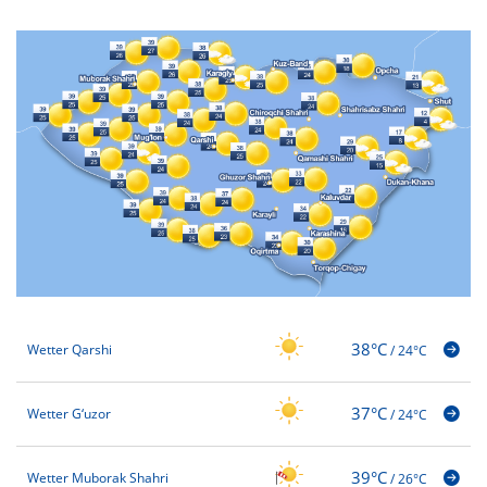
38°C
Wetter Qarshi
/
24°C
37°C
Wetter G‘uzor
/
24°C
39°C
Wetter Muborak Shahri
/
26°C