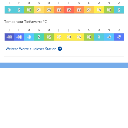
J
F
M
A
M
J
J
A
S
O
N
D
0
2
10
21
28
33
35
33
27
18
10
2
Temperatur Tiefstwerte °C
J
F
M
A
M
J
J
A
S
O
N
D
-11
-10
-3
5
12
17
19
16
10
1
-4
-7
Weitere Werte zu dieser Station