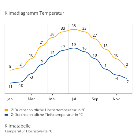
Klimadiagramm Temperatur
35
33
33
28
27
21
19
18
17
16
12
10
10
10
5
2
2
1
0
-3
-4
-7
-10
-11
Jan
Mar
Mai
Jul
Sep
Nov
Ø Durchschnittliche Höchsttemperatur in °C
Ø Durchschnittliche Tiefsttemperatur in °C
Klimatabelle
Temperatur Höchstwerte °C