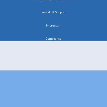
Kontakt & Support
Impressum
Compliance
Barrierefreiheit
Nutzungsbedingungen
© 2026 wetter.com Group GmbH - alle Rechte vorbehalten