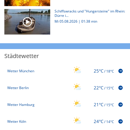
Schiffswracks und "Hungersteine" im Rhein:
Dürre i...
Mi 05.08.2026
|
01:38 min
Städtewetter
25°C
Wetter München
/
18°C
22°C
Wetter Berlin
/
15°C
21°C
Wetter Hamburg
/
15°C
24°C
Wetter Köln
/
14°C