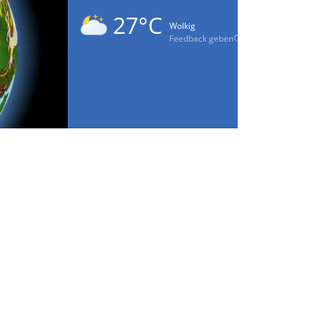
27°C
Wolkig
Feedback geben