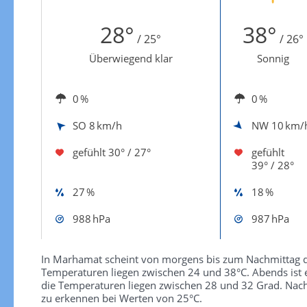
Zur Windgeschwindigkeitenkarte
28°
38°
/ 25°
/ 26°
Überwiegend klar
Sonnig
0 %
0 %
SO
8 km/h
NW
10 km/
gefühlt
30° / 27°
gefühlt
39° / 28°
27 %
18 %
988 hPa
987 hPa
In Marhamat scheint von morgens bis zum Nachmittag 
Temperaturen liegen zwischen 24 und 38°C. Abends ist
die Temperaturen liegen zwischen 28 und 32 Grad. Nacht
zu erkennen bei Werten von 25°C.