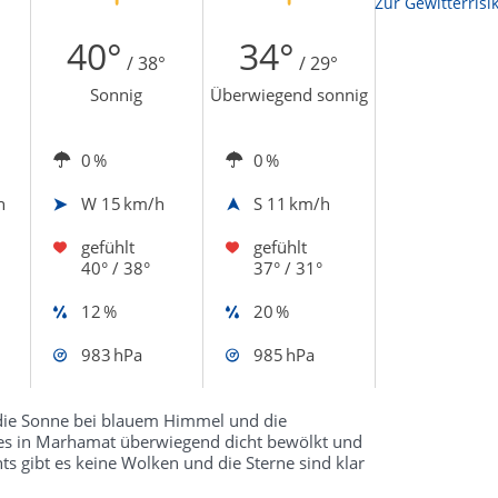
Zur Sonnenscheindauerkarte
Zur Gewitterrisi
40°
34°
/ 38°
/ 29°
Sonnig
Überwiegend sonnig
0 %
0 %
h
W
15 km/h
S
11 km/h
gefühlt
gefühlt
40° / 38°
37° / 31°
12 %
20 %
983 hPa
985 hPa
die Sonne bei blauem Himmel und die
 es in Marhamat überwiegend dicht bewölkt und
s gibt es keine Wolken und die Sterne sind klar