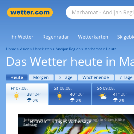
Ihr Wetter
Regenradar
Wetterkarten
Skigebi
Home
Asien
Usbekistan
Andijan Region
Marhamat
Heute
Das Wetter heute in 
Heute
Morgen
3 Tage
Wochenende
7 Tage
Fr 07.08.
Sa 08.08.
So 09.08.
38°
24°
40°
26°
41°
28°
0 %
0 %
0 %
Jetstream - 5-Tages-Vorhersage