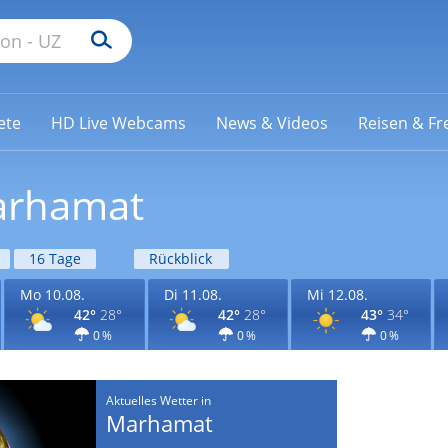
ete
HD Live Webcams
News & Videos
Reisen & Fre
Marhamat
16 Tage
Rückblick
Mo 10.08.
Di 11.08.
Mi 12.08.
42°
28°
42°
28°
43°
34°
0 %
0 %
0 %
Aktuelles Wetter in
Marhamat