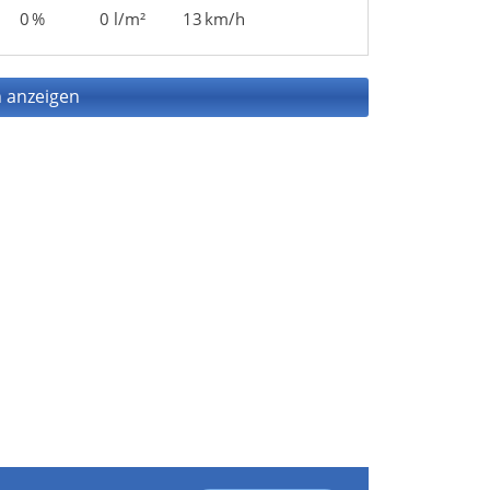
0 %
0 l/m²
13 km/h
 anzeigen