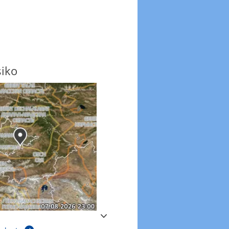
siko
Windböen
Windböen heute