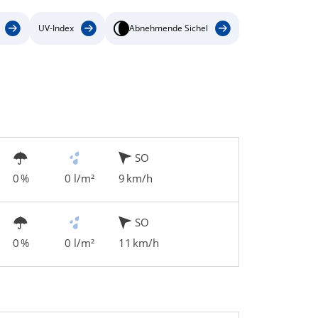
UV-Index
Abnehmende Sichel
SO
0 %
0 l/m²
9 km/h
SO
0 %
0 l/m²
11 km/h