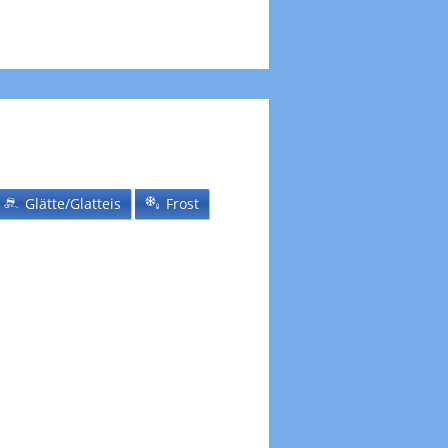
Glätte/Glatteis
Frost