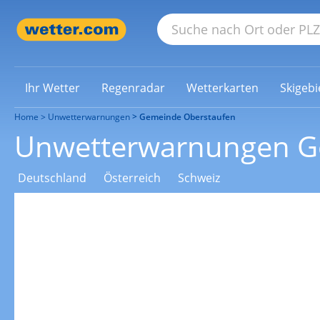
Ihr Wetter
Regenradar
Wetterkarten
Skigebi
Home
Unwetterwarnungen
Gemeinde Oberstaufen
Unwetterwarnungen G
Deutschland
Österreich
Schweiz