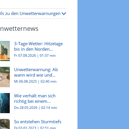
ils zu den Unwetterwarnungen
Unwetternews
3-Tage-Wetter: Hitzetage
bis in den Norden
Deutsch...
Fr 07.08.2026
|
01:37 min
Unwetterwarnung: Ab
wann wird wie und
wovor gewarn...
Mi 06.08.2025
|
02:40 min
Wie verhält man sich
richtig bei einem
Gewitter?
Do 28.05.2026
|
02:14 min
So entstehen Sturmtiefs
Di 03.01.2023
|
02:51 min