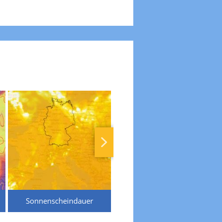
Sonnenscheindauer
Temperaturen