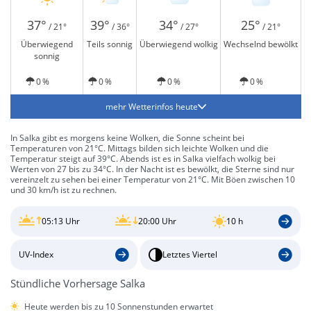
37°
39°
34°
25°
/ 21°
/ 36°
/ 27°
/ 21°
Überwiegend
Teils sonnig
Überwiegend wolkig
Wechselnd bewölkt
sonnig
0 %
0 %
0 %
0 %
mehr Wetterinfos heute
In Salka gibt es morgens keine Wolken, die Sonne scheint bei
Temperaturen von 21°C. Mittags bilden sich leichte Wolken und die
Temperatur steigt auf 39°C. Abends ist es in Salka vielfach wolkig bei
Werten von 27 bis zu 34°C. In der Nacht ist es bewölkt, die Sterne sind nur
vereinzelt zu sehen bei einer Temperatur von 21°C. Mit Böen zwischen 10
und 30 km/h ist zu rechnen.
05:13 Uhr
20:00 Uhr
10 h
UV-Index
Letztes Viertel
Stündliche Vorhersage Salka
Heute werden bis zu 10 Sonnenstunden erwartet