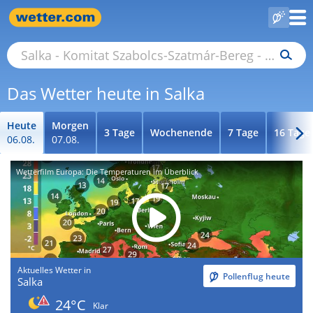
Das Wetter heute in Salka
Heute
Morgen
3 Tage
Wochenende
7 Tage
16 Tage
06.08.
07.08.
Wetterfilm Europa: Die Temperaturen im Überblick
Aktuelles Wetter in
Pollenflug heute
Salka
24°C
Klar