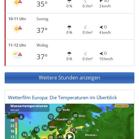
SO
35°
0 %
0 l/m²
3 km/h
10-11 Uhr
Sonnig
O
37°
0 %
0 l/m²
4 km/h
11-12 Uhr
Wolkig
O
37°
0 %
0 l/m²
10 km/h
Weitere Stunden anzeigen
Wetterfilm Europa: Die Temperaturen im Überblick