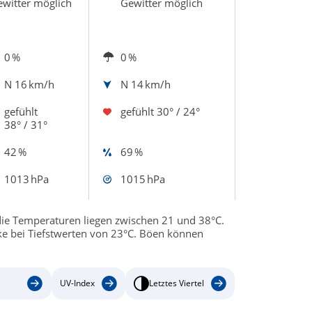
witter möglich
Gewitter möglich
0 %
0 %
N
16 km/h
N
14 km/h
gefühlt
gefühlt
30° / 24°
38° / 31°
42 %
69 %
1013 hPa
1015 hPa
die Temperaturen liegen zwischen 21 und 38°C.
cke bei Tiefstwerten von 23°C. Böen können
UV-Index
Letztes Viertel