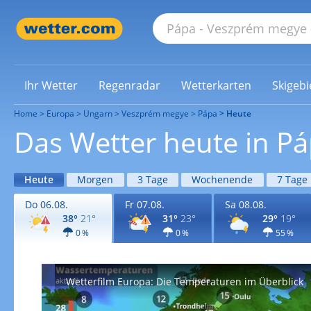
Ihr Wetter
Regenradar
Wetterkarten
Skigebi
Home
Europa
Ungarn
Veszprém megye
Pápa
Heute
Das Wetter heute in P
Heute
Morgen
3 Tage
Wochenende
7 Tage
Do 06.08.
Fr 07.08.
Sa 08.08.
38°
21°
31°
23°
29°
19°
0 %
0 %
55 %
Wetterfilm Europa: Die Temperaturen im Überblick