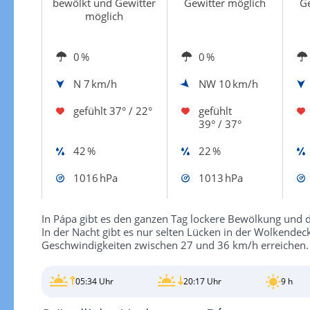
bewölkt und Gewitter
Gewitter möglich
Ge
möglich
0 %
0 %
N
7 km/h
NW
10 km/h
gefühlt
37° / 22°
gefühlt
39° / 37°
42 %
22 %
1016 hPa
1013 hPa
In Pápa gibt es den ganzen Tag lockere Bewölkung und 
In der Nacht gibt es nur selten Lücken in der Wolkende
Geschwindigkeiten zwischen 27 und 36 km/h erreichen.
05:34 Uhr
20:17 Uhr
9 h