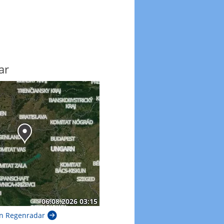
ar
n Regenradar