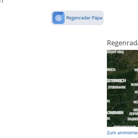
n
Regenradar Pápa
Regenrad
Zum animierte