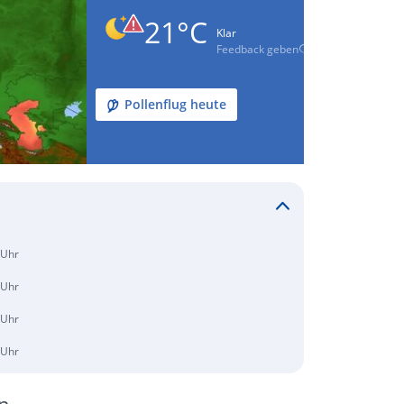
21°C
Klar
Feedback geben
Pollenflug heute
 Uhr
 Uhr
 Uhr
 Uhr