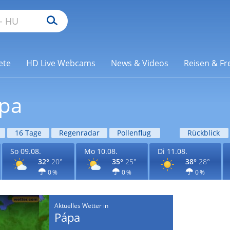
ete
HD Live Webcams
News & Videos
Reisen & Fre
ápa
16 Tage
Regenradar
Pollenflug
Rückblick
So 09.08.
Mo 10.08.
Di 11.08.
32°
20°
35°
25°
38°
28°
0 %
0 %
0 %
Aktuelles Wetter in
Pápa