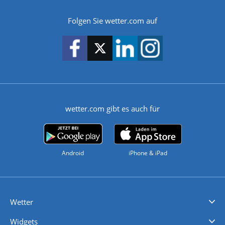
Folgen Sie wetter.com auf
wetter.com gibt es auch für
Android
iPhone & iPad
Wetter
Videovorhersagen
Kolumnen
Unwetterwarnungen
wetter.com Deutschland
wetter.com Schweiz
wetter.com Österreich
Werben
Homepage Widget
Wetter API
Wetter- und Geodaten - meteonomiqs.com
tiempo.es
meteos24.fr
ilmeteo24.it
pogoda24.pl
weather24.co.uk
Widgets