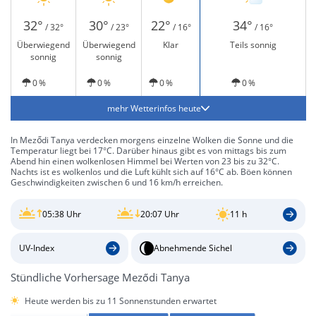
32°
30°
22°
34°
/ 32°
/ 23°
/ 16°
/ 16°
Überwiegend
Überwiegend
Klar
Teils sonnig
sonnig
sonnig
0 %
0 %
0 %
0 %
mehr Wetterinfos heute
In Meződi Tanya verdecken morgens einzelne Wolken die Sonne und die
Temperatur liegt bei 17°C. Darüber hinaus gibt es von mittags bis zum
Abend hin einen wolkenlosen Himmel bei Werten von 23 bis zu 32°C.
Nachts ist es wolkenlos und die Luft kühlt sich auf 16°C ab. Böen können
Geschwindigkeiten zwischen 6 und 16 km/h erreichen.
05:38 Uhr
20:07 Uhr
11 h
UV-Index
Abnehmende Sichel
Stündliche Vorhersage Meződi Tanya
Heute werden bis zu 11 Sonnenstunden erwartet