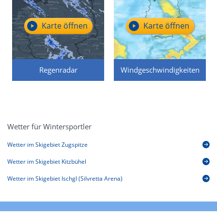
Karte öffnen
Karte öffnen
Regenradar
Windgeschwindigkeiten
Wetter für Wintersportler
Wetter im Skigebiet Zugspitze
Wetter im Skigebiet Kitzbühel
Wetter im Skigebiet Ischgl (Silvretta Arena)