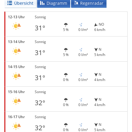
Übersicht
Diagramm
Regenradar
12-13 Uhr
Sonnig
NO
31°
5 %
0 l/m²
6 km/h
13-14 Uhr
Sonnig
N
31°
5 %
0 l/m²
5 km/h
14-15 Uhr
Sonnig
N
31°
0 %
0 l/m²
4 km/h
15-16 Uhr
Sonnig
N
32°
0 %
0 l/m²
4 km/h
16-17 Uhr
Sonnig
N
32°
0 %
0 l/m²
5 km/h