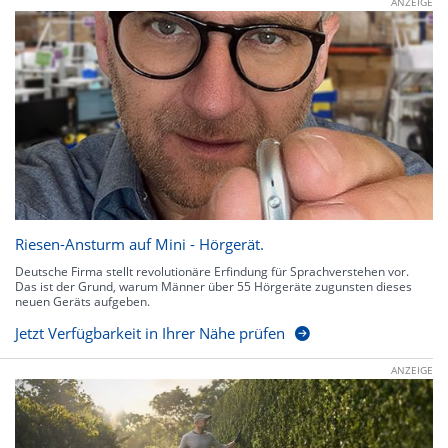
ANZEIGE
Riesen-Ansturm auf Mini - Hörgerät.
Deutsche Firma stellt revolutionäre Erfindung für Sprachverstehen vor.
Das ist der Grund, warum Männer über 55 Hörgeräte zugunsten dieses
neuen Geräts aufgeben.
Jetzt Verfügbarkeit in Ihrer Nähe prüfen
ANZEIGE