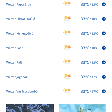
33°C
Wetter Papcsárda
/
18°C
33°C
Wetter Fűzfakútidűlő
/
18°C
33°C
Wetter Kishegydűlő
/
18°C
33°C
Wetter Sásd
/
18°C
33°C
Wetter Palé
/
18°C
32°C
Wetter Jágónak
/
17°C
33°C
Wetter Vásárosdombó
/
17°C