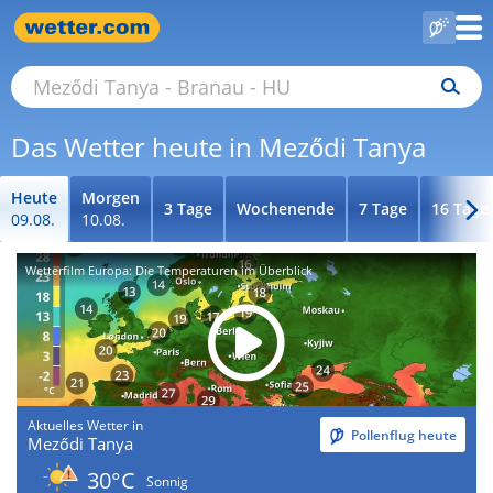
Das Wetter heute in Meződi Tanya
Heute
Morgen
3 Tage
Wochenende
7 Tage
16 Tage
09.08.
10.08.
Wetterfilm Europa: Die Temperaturen im Überblick
Aktuelles Wetter in
Pollenflug heute
Meződi Tanya
30°C
Sonnig