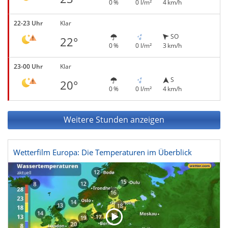
0 %
0 l/m²
4 km/h
22-23 Uhr
Klar
SO
22°
0 %
0 l/m²
3 km/h
23-00 Uhr
Klar
S
20°
0 %
0 l/m²
4 km/h
Weitere Stunden anzeigen
Wetterfilm Europa: Die Temperaturen im Überblick