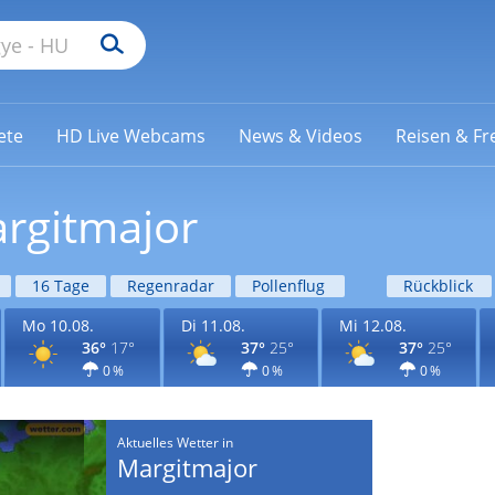
ete
HD Live Webcams
News & Videos
Reisen & Fre
argitmajor
16 Tage
Regenradar
Pollenflug
Rückblick
Mo 10.08.
Di 11.08.
Mi 12.08.
36°
17°
37°
25°
37°
25°
0 %
0 %
0 %
Aktuelles Wetter in
Margitmajor