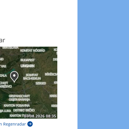
ar
n Regenradar