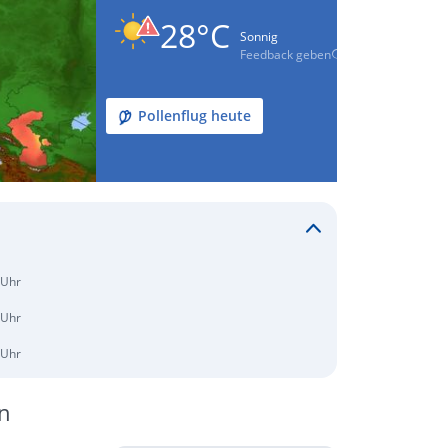
28°C
Sonnig
Feedback geben
Pollenflug heute
 Uhr
 Uhr
 Uhr
n