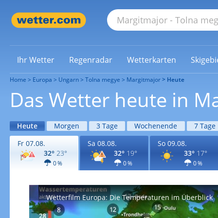
Ihr Wetter
Regenradar
Wetterkarten
Skigebi
Home
Europa
Ungarn
Tolna megye
Margitmajor
Heute
Das Wetter heute in M
Heute
Morgen
3 Tage
Wochenende
7 Tage
Fr 07.08.
Sa 08.08.
So 09.08.
32°
23°
32°
19°
33°
17°
0 %
0 %
0 %
Wetterfilm Europa: Die Temperaturen im Überblick