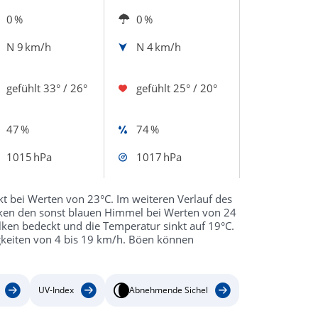
0 %
0 %
N
9 km/h
N
4 km/h
gefühlt
33° / 26°
gefühlt
25° / 20°
47 %
74 %
1015 hPa
1017 hPa
t bei Werten von 23°C. Im weiteren Verlauf des
lken den sonst blauen Himmel bei Werten von 24
lken bedeckt und die Temperatur sinkt auf 19°C.
gkeiten von 4 bis 19 km/h. Böen können
UV-Index
Abnehmende Sichel