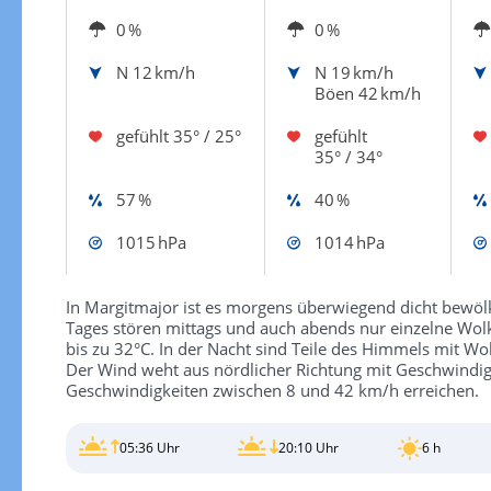
0 %
0 %
N
12 km/h
N
19 km/h
Böen 42 km/h
gefühlt
35° / 25°
gefühlt
35° / 34°
57 %
40 %
1015 hPa
1014 hPa
In Margitmajor ist es morgens überwiegend dicht bewölk
Tages stören mittags und auch abends nur einzelne Wo
bis zu 32°C. In der Nacht sind Teile des Himmels mit Wo
Der Wind weht aus nördlicher Richtung mit Geschwindi
Geschwindigkeiten zwischen 8 und 42 km/h erreichen.
05:36 Uhr
20:10 Uhr
6 h